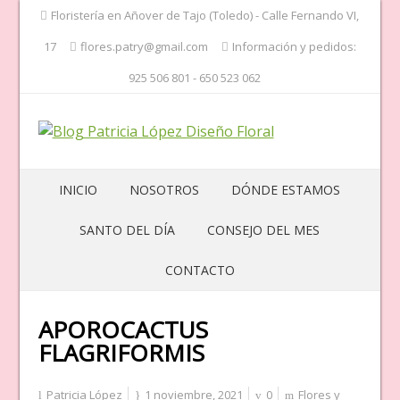
Floristería en Añover de Tajo (Toledo) - Calle Fernando VI,
17
flores.patry@gmail.com
Información y pedidos:
925 506 801 - 650 523 062
INICIO
NOSOTROS
DÓNDE ESTAMOS
SANTO DEL DÍA
CONSEJO DEL MES
CONTACTO
APOROCACTUS
FLAGRIFORMIS
Patricia López
1 noviembre, 2021
0
Flores y