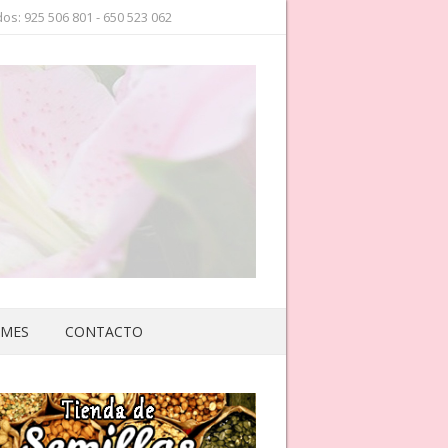
os: 925 506 801 - 650 523 062
 MES
CONTACTO