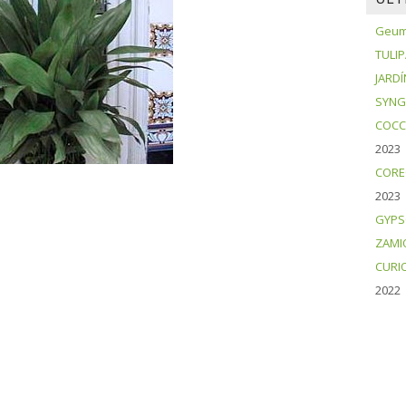
Geum 
TULI
JARDÍ
SYNG
COCC
2023
CORE
2023
GYPS
ZAMI
CURI
2022