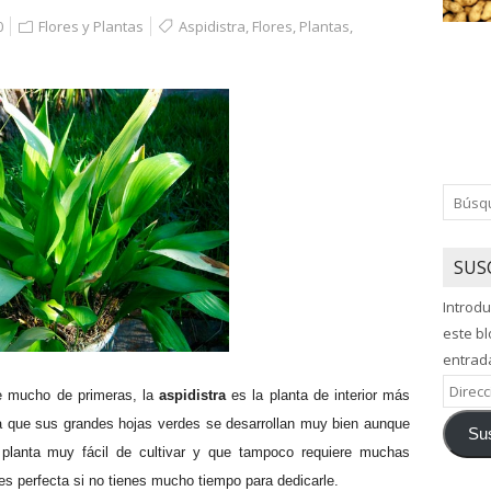
0
Flores y Plantas
Aspidistra
,
Flores
,
Plantas
,
SUS
Introdu
este bl
entrad
Direcci
e mucho de primeras, la
aspidistra
es la planta de interior más
de
e a que sus grandes hojas verdes se desarrollan muy bien aunque
Sus
correo
lanta muy fácil de cultivar y que tampoco requiere muchas
electró
s perfecta si no tienes mucho tiempo para dedicarle.