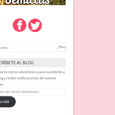
CRÍBETE AL BLOG
ce tu correo electrónico para suscribirte a
og y recibir notificaciones de nuevas
as.
ón
cribir
nico