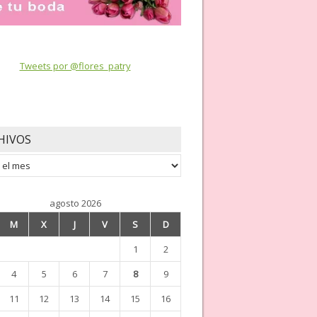
Tweets por @flores_patry
HIVOS
os
agosto 2026
M
X
J
V
S
D
1
2
4
5
6
7
8
9
11
12
13
14
15
16