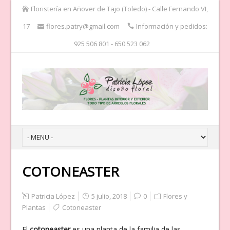
Floristería en Añover de Tajo (Toledo) - Calle Fernando VI,
17
flores.patry@gmail.com
Información y pedidos:
925 506 801 - 650 523 062
COTONEASTER
Patricia López
5 julio, 2018
0
Flores y
Plantas
Cotoneaster
El
cotoneaster
es una planta de la familia de las