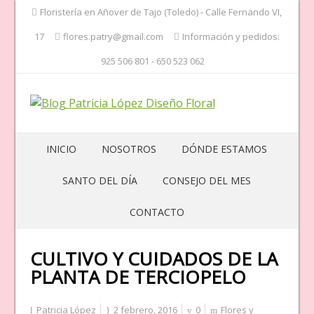
Floristería en Añover de Tajo (Toledo) - Calle Fernando VI,
17
flores.patry@gmail.com
Información y pedidos:
925 506 801 - 650 523 062
INICIO
NOSOTROS
DÓNDE ESTAMOS
SANTO DEL DÍA
CONSEJO DEL MES
CONTACTO
CULTIVO Y CUIDADOS DE LA
PLANTA DE TERCIOPELO
Patricia López
2 febrero, 2016
0
Flores y