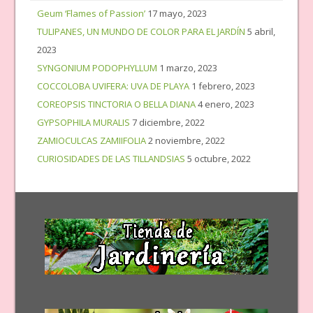
Geum ‘Flames of Passion’
17 mayo, 2023
TULIPANES, UN MUNDO DE COLOR PARA EL JARDÍN
5 abril,
2023
SYNGONIUM PODOPHYLLUM
1 marzo, 2023
COCCOLOBA UVIFERA: UVA DE PLAYA
1 febrero, 2023
COREOPSIS TINCTORIA O BELLA DIANA
4 enero, 2023
GYPSOPHILA MURALIS
7 diciembre, 2022
ZAMIOCULCAS ZAMIIFOLIA
2 noviembre, 2022
CURIOSIDADES DE LAS TILLANDSIAS
5 octubre, 2022