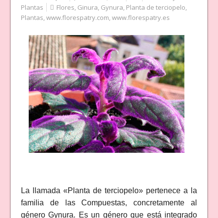
Plantas
Flores
,
Ginura
,
Gynura
,
Planta de terciopelo
,
Plantas
,
www.florespatry.com
,
www.florespatry.es
La llamada «Planta de terciopelo» pertenece a la
familia de las Compuestas, concretamente al
género Gynura. Es un género que está integrado