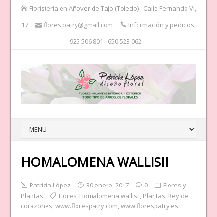
Floristería en Añover de Tajo (Toledo) - Calle Fernando VI,
17
flores.patry@gmail.com
Información y pedidos:
925 506 801 - 650 523 062
HOMALOMENA WALLISII
Patricia López
30 enero, 2017
0
Flores y
Plantas
Flores
,
Homalomena wallisii
,
Plantas
,
Rey de
corazones
,
www.florespatry.com
,
www.florespatry.es