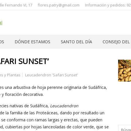
lle Fernando VI, 17
flores.patry@gmail.com
Información y pedidos: 92
OS
DÓNDE ESTAMOS
SANTO DEL DÍA
CONSEJO DEL
FARI SUNSET’
es y Plantas
Leucadendron 'Safari Sunset'
es una arbustiva de hoja perenne originaria de Sudáfrica,
e y floración decorativa.
ecies nativas de Sudáfrica,
Leucadendron
de la familia de las Proteáceas
,
dando por resultado un
ue se conforma con ramas largas y erectas, que pueden
ud, cubiertas por hojas lanceoladas de color verde, que se