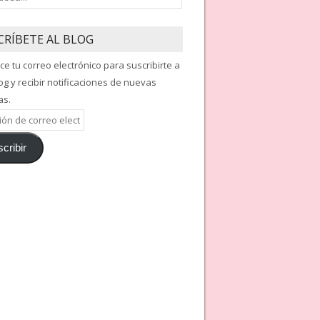
CRÍBETE AL BLOG
ce tu correo electrónico para suscribirte a
og y recibir notificaciones de nuevas
as.
ón
cribir
nico