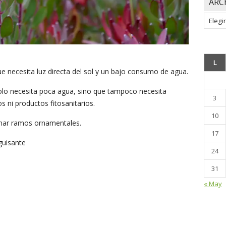
ARC
Archiv
L
que necesita luz directa del sol y un bajo consumo de agua.
olo necesita poca agua, sino que tampoco necesita
3
ni productos fitosanitarios.
10
rmar ramos ornamentales.
17
eguisante
24
31
« May