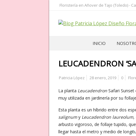
Floristería en Añover de Tajo (Toledo) - Ca
INICIO
NOSOTR
LEUCADENDRON ‘SA
Patricia López
28 enero, 2019
0
Flor
La planta
Leucadendron
Safari Sunset 
muy utilizada en jardinería por su follaj
Esta planta es un híbrido entre dos esp
salignum
y
Leucadendron laureolum,
arbusto vigoroso, de follaje tupido, q
llegar hasta el metro y medio de longit