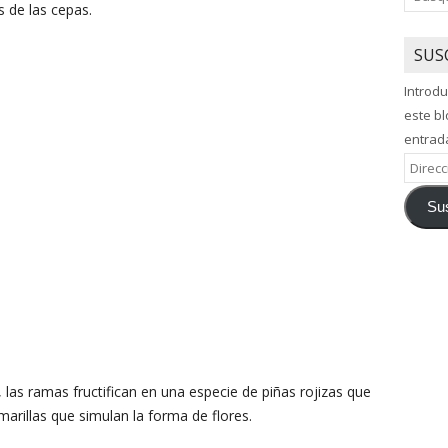
s de las cepas.
SUS
Introdu
este bl
entrad
Direcci
de
Sus
correo
electró
las ramas fructifican en una especie de piñas rojizas que
marillas que simulan la forma de flores.