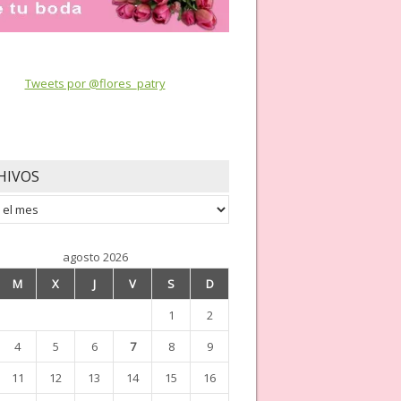
Tweets por @flores_patry
HIVOS
os
agosto 2026
M
X
J
V
S
D
1
2
4
5
6
7
8
9
11
12
13
14
15
16