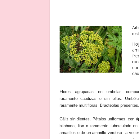
Arb
res
Hoj
amp
fre
rar
con
cau
Flores agrupadas en umbelas compu
raramente caedizas o sin ellas. Umbélu
raramente multifloras. Bractéolas presentes.
Cáliz sin dientes. Pétalos uniformes, con á
bilobado, liso o raramente tuberculado en
amarillos o de un amarillo verdoso –a vece