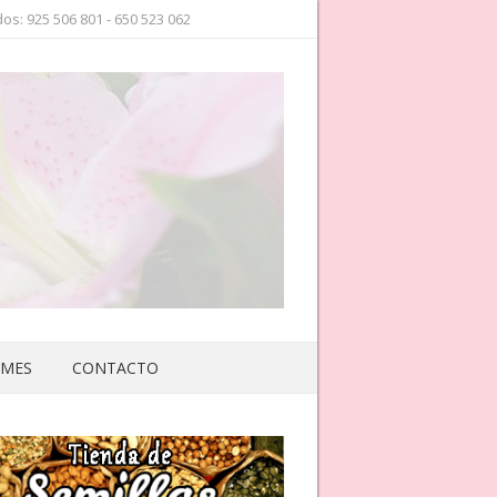
os: 925 506 801 - 650 523 062
 MES
CONTACTO