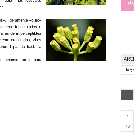
 media más obscura.
os.
os–, ligeramente –o no–
ramente tuberculados o
marias de imperceptibles
mente crenuladas; vitas
foro bipartido hasta la
ARC
s cóncavo, en la cara
Archiv
L
3
10