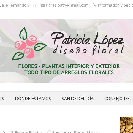
 Calle Fernando VI, 17
flores.patry@gmail.com
Información y pedid
OS
DÓNDE ESTAMOS
SANTO DEL DÍA
CONSEJO DEL
0
Flores y Plantas
Bupleurum
,
Flores
,
Plantas
,