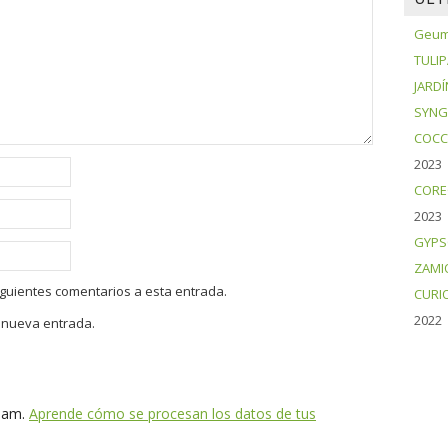
Geum 
TULI
JARDÍ
SYNG
COCC
2023
CORE
2023
GYPS
ZAMI
siguientes comentarios a esta entrada.
CURI
2022
a nueva entrada.
spam.
Aprende cómo se procesan los datos de tus