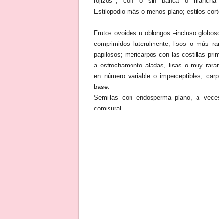
rojizos–, con o sin banda o mancha
Estilopodio más o menos plano; estilos cort
Frutos ovoides u oblongos –incluso globos
comprimidos lateralmente, lisos o más ra
papilosos; mericarpos con las costillas pri
a estrechamente aladas, lisas o muy rara
en número variable o imperceptibles; carpó
base.
Semillas con endosperma plano, a vece
comisural.