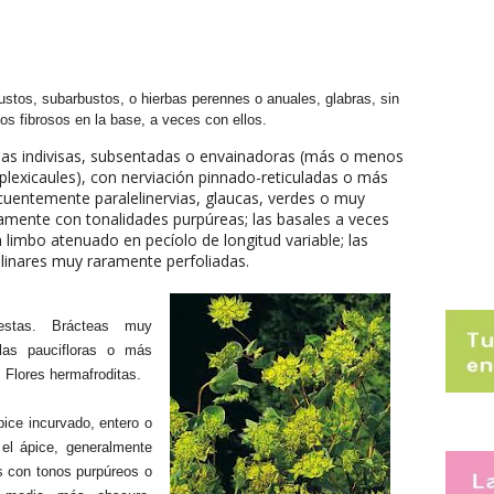
ustos, subarbustos, o hierbas perennes o anuales, glabras, sin
tos fibrosos en la base, a veces con ellos.
as indivisas, subsentadas o envainadoras (más o menos
lexicaules), con nerviación pinnado-reticuladas o más
cuentemente paralelinervias, glaucas, verdes o muy
amente con tonalidades purpúreas; las basales a veces
 limbo atenuado en pecíolo de longitud variable; las
linares muy raramente perfoliadas.
estas. Brácteas muy
las paucifloras o más
 Flores hermafroditas.
pice incurvado, entero o
 el ápice, generalmente
s con tonos purpúreos o