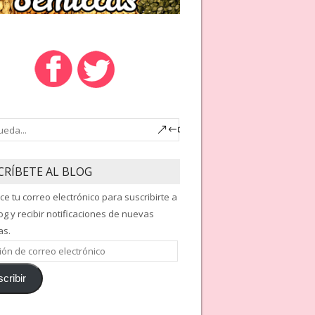
CRÍBETE AL BLOG
ce tu correo electrónico para suscribirte a
og y recibir notificaciones de nuevas
as.
ón
cribir
nico