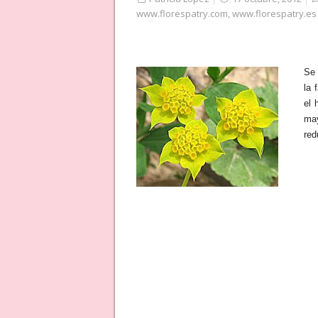
www.florespatry.com
,
www.florespatry.es
Se 
la 
el 
may
red