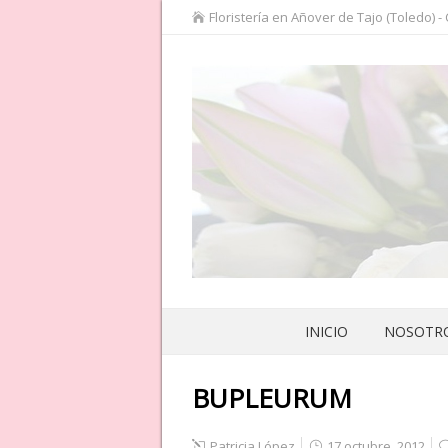
Floristería en Añover de Tajo (Toledo) -
INICIO
NOSOTR
BUPLEURUM
Patricia López
17 octubre, 2012