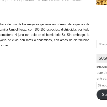
trata de uno de los mayores géneros en número de especies de
familia Umbelliferae, con 100-150 especies, distribuidas por todo
hemisferio N (una tan solo en el hemisferio S). Sin embargo, la
oría de ellas son raras o endémicas, con áreas de distribución
ucidas.
SUS
Introdu
este bl
entrad
Direcci
de
Sus
correo
electró