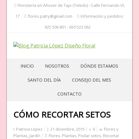
Floristería en Añover de Tajo (Toledo) - Calle Fernando VI,
17
flores.patry@gmail.com
Información y pedidos:
925 506 801 - 650 523 062
INICIO
NOSOTROS
DÓNDE ESTAMOS
SANTO DEL DÍA
CONSEJO DEL MES
CONTACTO
CÓMO RECORTAR SETOS
Patricia López
21 diciembre, 2015
0
Flores y
Plantas
,
Jardín
Flores
,
Plantas
,
Podar setos
,
Recortar