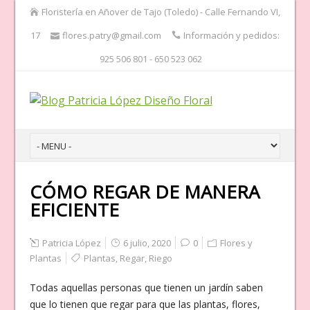
Floristería en Añover de Tajo (Toledo) - Calle Fernando VI,
17
flores.patry@gmail.com
Información y pedidos:
925 506 801 - 650 523 062
CÓMO REGAR DE MANERA
EFICIENTE
Patricia López
6 julio, 2020
0
Flores y
Plantas
Plantas
,
Regar
,
Riego
Todas aquellas personas que tienen un jardín saben
que lo tienen que regar para que las plantas, flores,