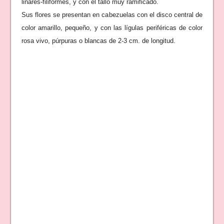
linares-
filiformes, y con el tallo muy ramificado.
Sus flores se presentan en ca
bezue
las con el disco centra
l de
color amarillo, pequeño, y con las
l
ígulas periféricas de color
rosa vivo, púrpuras o blancas de 2-3 cm. de longitud.