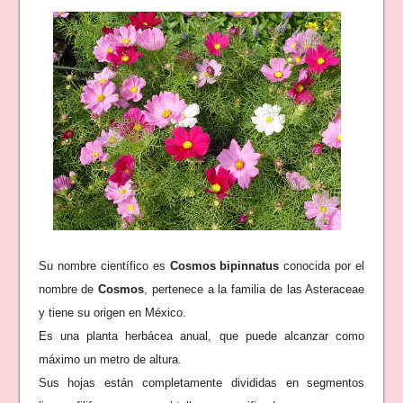
Su nombre científico es
Cosmos bipinnatus
conocid
a por el
nombre de
Cosmos
, pertenece a la familia de las Asteraceae
y tiene su origen en México.
Es una planta herb
ácea anual, que puede alcanzar
como
máximo
un metro de altura.
Sus hojas
están comp
letamente dividi
das en seg
mentos