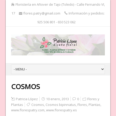
Floristería en Añover de Tajo (Toledo) - Calle Fernando VI,
17
flores.patry@gmail.com
Información y pedidos:
925 506 801 - 650 523 062
COSMOS
Patricia López
10 enero, 2013
0
Flores y
Plantas
Cosmos
,
Cosmos bipinnatus
,
Flores
,
Plantas
,
www.florespatry.com
,
www.florespatry.es