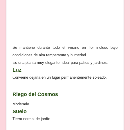
Se mantiene durante todo el
verano en flor incluso b
ajo
condiciones de alta temperatura y humedad.
Es una
planta
muy elegante, ide
al para pa
tio
s y jardines.
Luz
Conviene dejarla
en un lugar permanentemente soleado.
Riego del Cosmos
Moderado.
Suelo
Tierra normal de jar
d
ín.