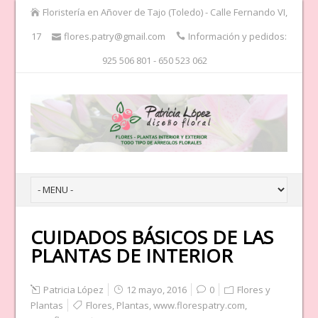
Floristería en Añover de Tajo (Toledo) - Calle Fernando VI,
17
flores.patry@gmail.com
Información y pedidos:
925 506 801 - 650 523 062
CUIDADOS BÁSICOS DE LAS
PLANTAS DE INTERIOR
Patricia López
12 mayo, 2016
0
Flores y
Plantas
Flores
,
Plantas
,
www.florespatry.com
,