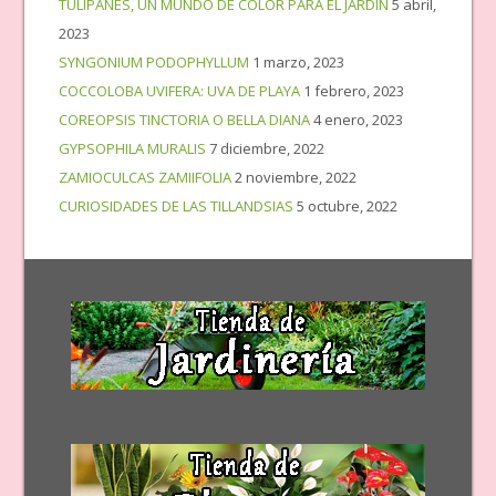
TULIPANES, UN MUNDO DE COLOR PARA EL JARDÍN
5 abril,
2023
SYNGONIUM PODOPHYLLUM
1 marzo, 2023
COCCOLOBA UVIFERA: UVA DE PLAYA
1 febrero, 2023
COREOPSIS TINCTORIA O BELLA DIANA
4 enero, 2023
GYPSOPHILA MURALIS
7 diciembre, 2022
ZAMIOCULCAS ZAMIIFOLIA
2 noviembre, 2022
CURIOSIDADES DE LAS TILLANDSIAS
5 octubre, 2022