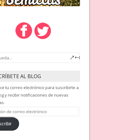
CRÍBETE AL BLOG
ce tu correo electrónico para suscribirte a
og y recibir notificaciones de nuevas
as.
ón
cribir
nico