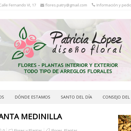
 Calle Fernando VI, 17
flores.patry@gmail.com
Información y pedid
OS
DÓNDE ESTAMOS
SANTO DEL DÍA
CONSEJO DEL
LANTA MEDINILLA
0
Flores y Plantas
Flores
,
Plantas
,