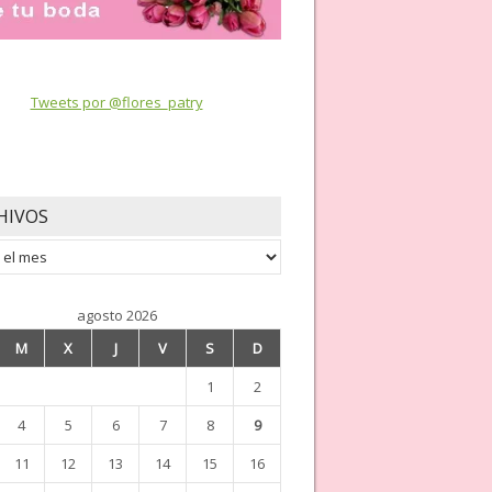
Tweets por @flores_patry
HIVOS
os
agosto 2026
M
X
J
V
S
D
1
2
4
5
6
7
8
9
11
12
13
14
15
16