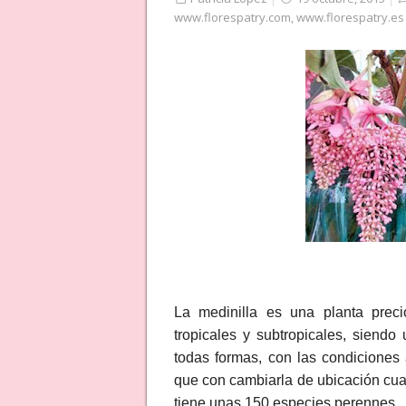
www.florespatry.com
,
www.florespatry.es
La medinilla es una planta preci
tropicales y subtropicales, siendo
todas formas, con las condiciones
que con cambiarla de ubicación cua
tiene unas 150 especies perennes.