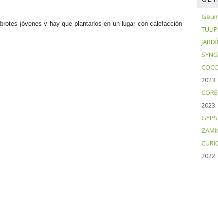
Geum 
rotes jóvenes y hay que plantarlos en un lugar con calefacción
TULI
JARDÍ
SYNG
COCC
2023
CORE
2023
GYPS
ZAMI
CURI
2022