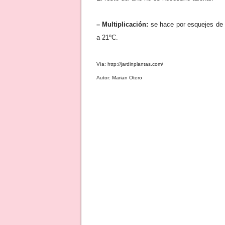
– Multiplicación:
se hace por esquejes de b
a 21ºC.
Vía: http://jardinplantas.com/
Autor: Marian Otero