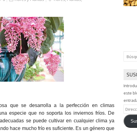
SUS
Introdu
este bl
entrad
osa que se desarrolla a la perfección en climas
Direcci
 una especie que no soporta los inviernos fríos. De
de
 adecuadas se puede cultivar en cualquier clima ya
Sus
correo
ndo hace mucho frío es suficiente. Es un género que
electró