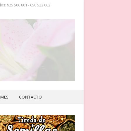
os: 925 506 801 - 650 523 062
 MES
CONTACTO