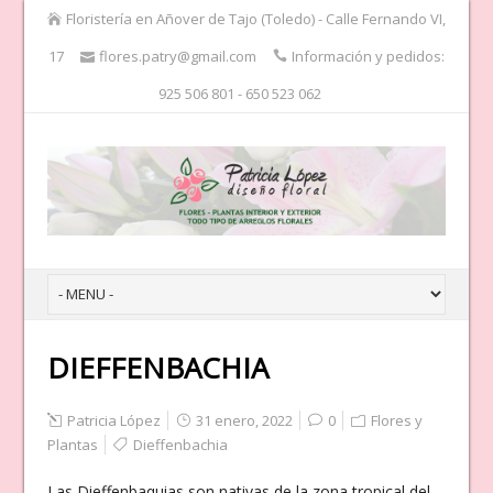
Floristería en Añover de Tajo (Toledo) - Calle Fernando VI,
17
flores.patry@gmail.com
Información y pedidos:
925 506 801 - 650 523 062
DIEFFENBACHIA
Patricia López
31 enero, 2022
0
Flores y
Plantas
Dieffenbachia
Las Dieffenbaquias son nativas de la zona tropical del