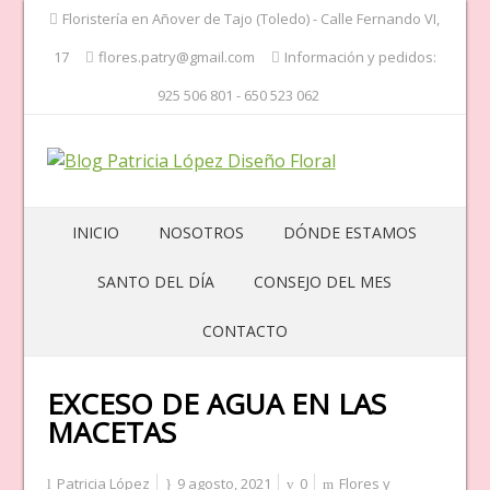
Floristería en Añover de Tajo (Toledo) - Calle Fernando VI,
17
flores.patry@gmail.com
Información y pedidos:
925 506 801 - 650 523 062
INICIO
NOSOTROS
DÓNDE ESTAMOS
SANTO DEL DÍA
CONSEJO DEL MES
CONTACTO
EXCESO DE AGUA EN LAS
MACETAS
Patricia López
9 agosto, 2021
0
Flores y