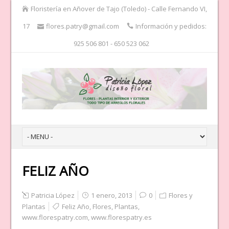
Floristería en Añover de Tajo (Toledo) - Calle Fernando VI,
17
flores.patry@gmail.com
Información y pedidos:
925 506 801 - 650 523 062
FELIZ AÑO
Patricia López
1 enero, 2013
0
Flores y
Plantas
Feliz Año
,
Flores
,
Plantas
,
www.florespatry.com
,
www.florespatry.es