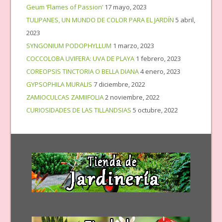
Geum ‘Flames of Passion’
17 mayo, 2023
TULIPANES, UN MUNDO DE COLOR PARA EL JARDÍN
5 abril,
2023
SYNGONIUM PODOPHYLLUM
1 marzo, 2023
COCCOLOBA UVIFERA: UVA DE PLAYA
1 febrero, 2023
COREOPSIS TINCTORIA O BELLA DIANA
4 enero, 2023
GYPSOPHILA MURALIS
7 diciembre, 2022
ZAMIOCULCAS ZAMIIFOLIA
2 noviembre, 2022
CURIOSIDADES DE LAS TILLANDSIAS
5 octubre, 2022