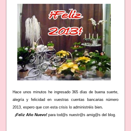
Hace unos minutos
he ingresado 365 días de buena suerte
,
alegría y felicidad en vuestras cuentas bancarias número
.
2013
,
espero que con esta crisis lo administréis
bien
¡Feliz Año Nuevo
!
para
t
od@s nuestr@s amig@s del blog.