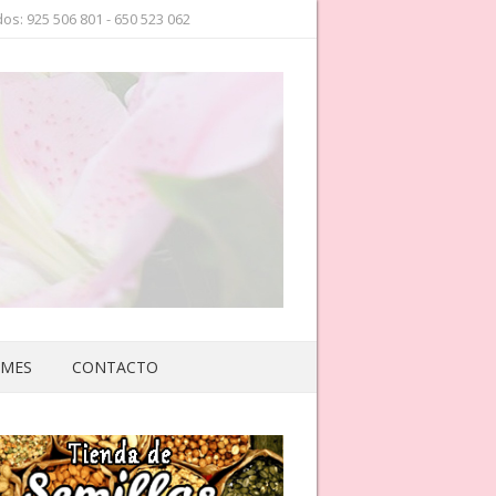
os: 925 506 801 - 650 523 062
 MES
CONTACTO