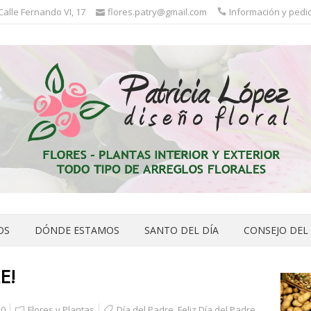
 Calle Fernando VI, 17
flores.patry@gmail.com
Información y pedid
OS
DÓNDE ESTAMOS
SANTO DEL DÍA
CONSEJO DEL
E!
0
Flores y Plantas
Día del Padre
,
Feliz Día del Padre
,