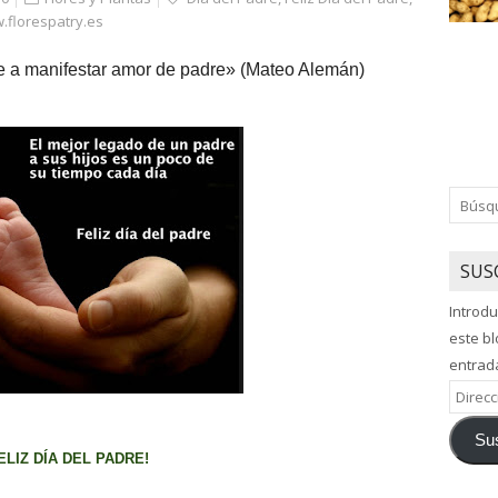
.florespatry.es
ue a manifestar amor de padre» (Mateo Alemán)
SUS
Introdu
este bl
entrad
Direcci
de
Sus
correo
ELIZ DÍA DEL PADRE!
electró