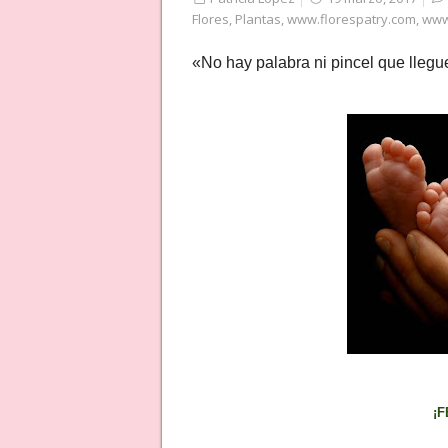
Flores
,
Plantas
,
www.florespatry.com
,
www
«No hay palabra ni pincel que lleg
¡F