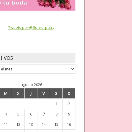
Tweets por @flores_patry
HIVOS
os
agosto 2026
M
X
J
V
S
D
1
2
4
5
6
7
8
9
11
12
13
14
15
16