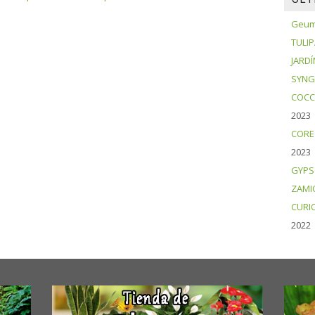
Geum 
TULI
JARDÍ
SYNG
COCC
2023
CORE
2023
GYPS
ZAMI
CURI
2022