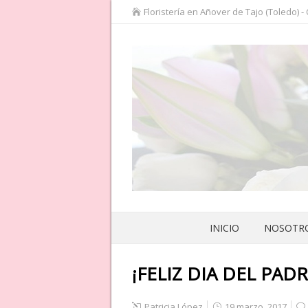
Floristería en Añover de Tajo (Toledo) -
INICIO
NOSOTR
¡FELIZ DIA DEL PADR
Patricia López
19 marzo, 2017