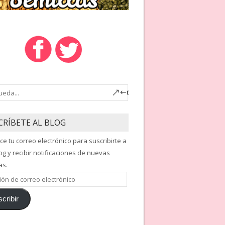
CRÍBETE AL BLOG
ce tu correo electrónico para suscribirte a
og y recibir notificaciones de nuevas
as.
ón
cribir
nico