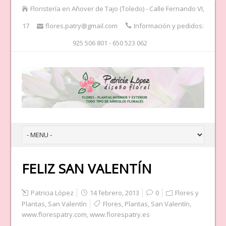
Floristería en Añover de Tajo (Toledo) - Calle Fernando VI,
17
flores.patry@gmail.com
Información y pedidos:
925 506 801 - 650 523 062
FELIZ SAN VALENTÍN
Patricia López
14 febrero, 2013
0
Flores y
Plantas
,
San Valentín
Flores
,
Plantas
,
San Valentín
,
www.florespatry.com
,
www.florespatry.es