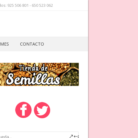
os: 925 506 801 - 650 523 062
 MES
CONTACTO