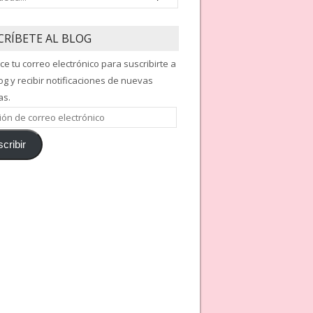
CRÍBETE AL BLOG
ce tu correo electrónico para suscribirte a
og y recibir notificaciones de nuevas
as.
ón
cribir
nico