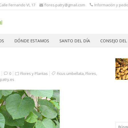
 Calle Fernando VI, 17
flores.patry@gmail.com
Información y pedid
OS
DÓNDE ESTAMOS
SANTO DEL DÍA
CONSEJO DEL
0
Flores y Plantas
Ficus umbellata
,
Flores
,
patry.es