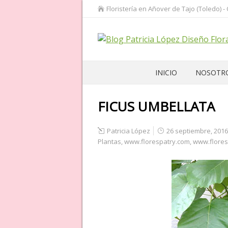
Floristería en Añover de Tajo (Toledo) -
INICIO
NOSOTR
FICUS UMBELLATA
Patricia López
26 septiembre, 2016
Plantas
,
www.florespatry.com
,
www.flores