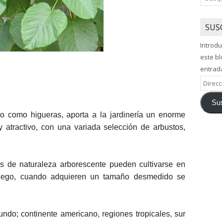
SUS
Introdu
este bl
entrad
Direcci
de
Sus
correo
o como higueras, aporta a la jardinería un enorme
electró
 atractivo, con una variada selección de arbustos,
es de naturaleza arborescente pueden cultivarse en
 luego, cuando adquieren un tamaño desmedido se
ndo; continente americano, regiones tropicales, sur