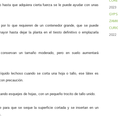
CORE
o hasta que adquiera cierta fuerza se le puede ayudar con unas
2023
GYPS
ZAMI
o por lo que requieren de un contenedor grande, que se puede
CURI
or hasta dejar la planta en el tiesto definitivo o emplazarla
2022
s conservan un tamaño moderado, pero en suelo aumentará
quido lechoso cuando se corta una hoja o tallo, ese látex es
 con precaución.
ando esquejes de hojas, con un pequeño trocito de tallo unido.
re para que se seque la superficie cortada y se insertan en un
s.