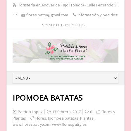
Floristería en Añover de Tajo (Toledo) - Calle Fernando VI,
17
flores.patry@gmail.com
Información y pedidos:
925 506 801 - 650 523 062
IPOMOEA BATATAS
Patricia López
13 febrero, 2017
0
Flores y
Plantas
Flores
,
Ipomoea batatas
,
Plantas
,
www.florespatry.com
,
www.florespatry.es