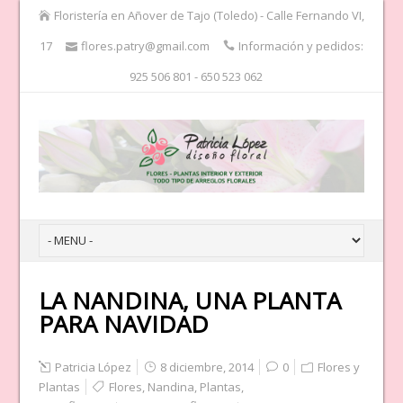
Floristería en Añover de Tajo (Toledo) - Calle Fernando VI,
17
flores.patry@gmail.com
Información y pedidos:
925 506 801 - 650 523 062
LA NANDINA, UNA PLANTA
PARA NAVIDAD
Patricia López
8 diciembre, 2014
0
Flores y
Plantas
Flores
,
Nandina
,
Plantas
,