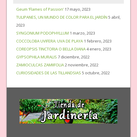
Geum ‘Flames of Passion’
17 mayo, 2023
TULIPANES, UN MUNDO DE COLOR PARA EL JARDÍN
5 abril,
2023
SYNGONIUM PODOPHYLLUM
1 marzo, 2023
COCCOLOBA UVIFERA: UVA DE PLAYA
1 febrero, 2023
COREOPSIS TINCTORIA O BELLA DIANA
4 enero, 2023
GYPSOPHILA MURALIS
7 diciembre, 2022
ZAMIOCULCAS ZAMIIFOLIA
2 noviembre, 2022
CURIOSIDADES DE LAS TILLANDSIAS
5 octubre, 2022