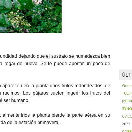
fundidad dejando que el sustrato se humedezca bien
ra regar de nuevo. Se le puede aportar un poco de
ÚLT
Geum 
n aparecen en la planta unos frutos redondeados, de
TULI
n racimos. Los pájaros suelen ingerir los frutos del
el ser humano.
JARDÍ
SYNG
ialmente fríos la planta pierde la parte aérea en su
COCC
ada de la estación primaveral.
2023
CORE