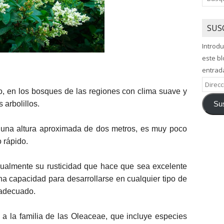
SUS
Introdu
este bl
entrad
Direcci
o, en los bosques de las regiones con clima suave y
de
 arbolillos.
Sus
correo
electró
 una altura aproximada de dos metros, es muy poco
o rápido.
gualmente su rusticidad que hace que sea excelente
na capacidad para desarrollarse en cualquier tipo de
 adecuado.
 a la familia de las Oleaceae, que incluye especies