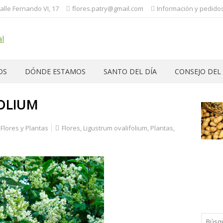
Calle Fernando VI, 17
flores.patry@gmail.com
Información y pedidos:
OS
DÓNDE ESTAMOS
SANTO DEL DÍA
CONSEJO DEL
OLIUM
Flores y Plantas
Flores
,
Ligustrum ovalifolium
,
Plantas
,