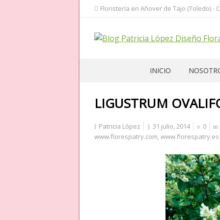
Floristería en Añover de Tajo (Toledo) - 
INICIO
NOSOTR
LIGUSTRUM OVALIF
Patricia López
31 julio, 2014
0
www.florespatry.com
,
www.florespatry.es