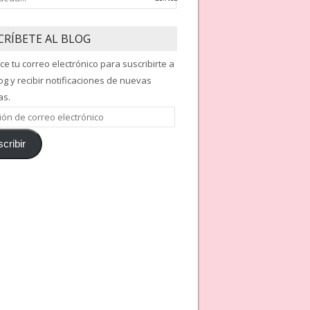
CRÍBETE AL BLOG
ce tu correo electrónico para suscribirte a
og y recibir notificaciones de nuevas
as.
ón
cribir
nico