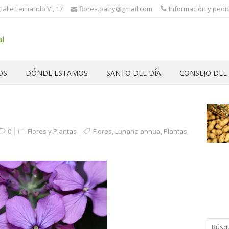
 Calle Fernando VI, 17
flores.patry@gmail.com
Información y pedid
OS
DÓNDE ESTAMOS
SANTO DEL DÍA
CONSEJO DEL
0
Flores y Plantas
Flores
,
Lunaria annua
,
Plantas
,