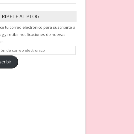
CRÍBETE AL BLOG
ce tu correo electrónico para suscribirte a
og y recibir notificaciones de nuevas
as.
ón
cribir
nico