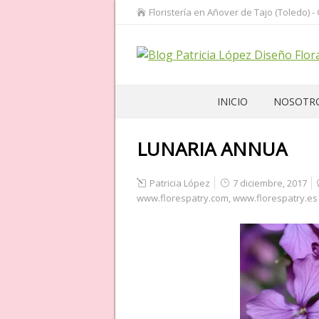
Floristería en Añover de Tajo (Toledo) -
INICIO
NOSOTR
LUNARIA ANNUA
Patricia López
7 diciembre, 2017
www.florespatry.com
,
www.florespatry.es