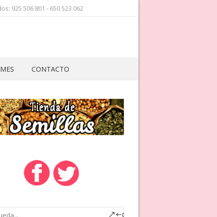
os: 925 506 801 - 650 523 062
 MES
CONTACTO