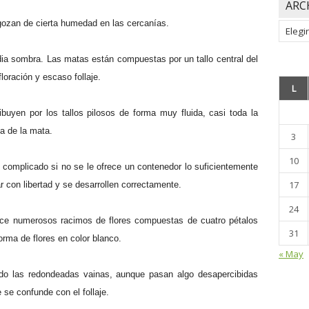
ARC
ozan de cierta humedad en las cercanías.
Archiv
ia sombra. Las matas están compuestas por un tallo central del
loración y escaso follaje.
L
ibuyen por los tallos pilosos de forma muy fluida, casi toda la
ja de la mata.
3
10
 complicado si no se le ofrece un contenedor lo suficientemente
17
 con libertad y se desarrollen correctamente.
24
duce numerosos racimos de flores compuestas de cuatro pétalos
31
orma de flores en color blanco.
« May
ndo las redondeadas vainas, aunque pasan algo desapercibidas
 se confunde con el follaje.