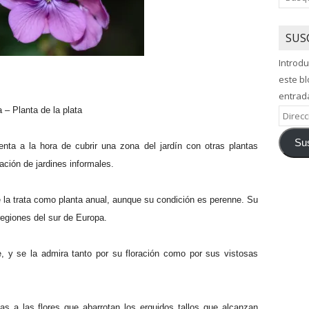
SUS
Introdu
este bl
entrad
– Planta de la plata
Direcci
de
Sus
correo
enta a la hora de cubrir una zona del jardín con otras plantas
electró
mación de jardines informales.
 la trata como planta anual, aunque su condición es perenne. Su
regiones del sur de Europa.
e, y se la admira tanto por su floración como por sus vistosas
as a las flores que abarrotan los erguidos tallos que alcanzan