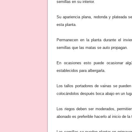
semillas en su interior.
Su apariencia plana, redonda y plateada 
esta planta.
Permanecen en la planta durante el invie
semillas que las matas se auto propagan.
En ocasiones esto puede ocasionar algú
establecidos para albergarla.
Los tallos portadores de vainas se pueden
colocándolos después boca abajo en un lug
Los riegos deben ser moderados, permitien
abonado es preferible hacerlo al inicio de l
Las semillas se pueden plantar en primavera