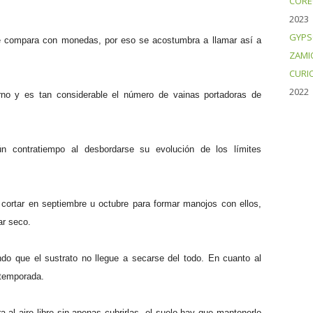
CORE
2023
GYPS
se compara con monedas, por eso se acostumbra a llamar así a
ZAMI
CURI
2022
rno y es tan considerable el número de vainas portadoras de
n contratiempo al desbordarse su evolución de los límites
 cortar en septiembre u octubre para formar manojos con ellos,
ar seco.
do que el sustrato no llegue a secarse del todo. En cuanto al
a temporada.
 al aire libre sin apenas cubrirlas, el suelo hay que mantenerlo