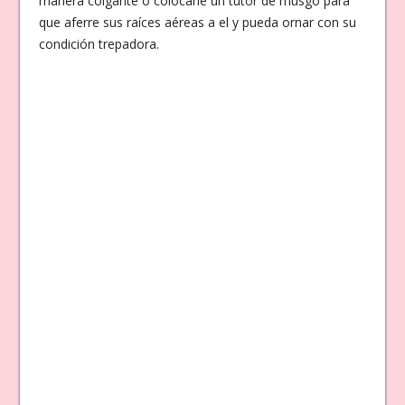
manera colgante o colocarle un tutor de musgo para
que aferre sus raíces aéreas a el y pueda ornar con su
condición trepadora.