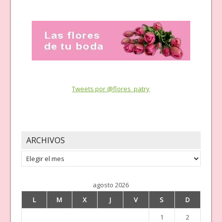
Tweets por @flores_patry
ARCHIVOS
Archivos
agosto 2026
L
M
X
J
V
S
D
1
2