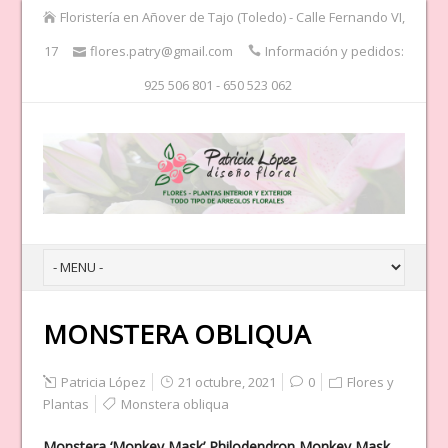
Floristería en Añover de Tajo (Toledo) - Calle Fernando VI,
17
flores.patry@gmail.com
Información y pedidos:
925 506 801 - 650 523 062
MONSTERA OBLIQUA
Patricia López
21 octubre, 2021
0
Flores y
Plantas
Monstera obliqua
Monstera ‘Monkey Mask’ Philodendron Monkey Mask