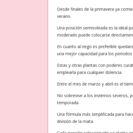
Desde finales de la primavera ya comien
verano.
Una posición semisoleada es la ideal pa
moderado puede colocarse directament
En cuanto al riego es preferible quedar
una mejor capacidad para los periodos 
Estas y otras plantas con poderes curat
emplearla para cualquier dolencia.
Entre el mes de marzo y abril es el tie
No sobrevive a los inviernos severos, 
temporada.
Una fórmula más simplificada para hace
división de la mata.
Cada porción seleccionado se planta en e