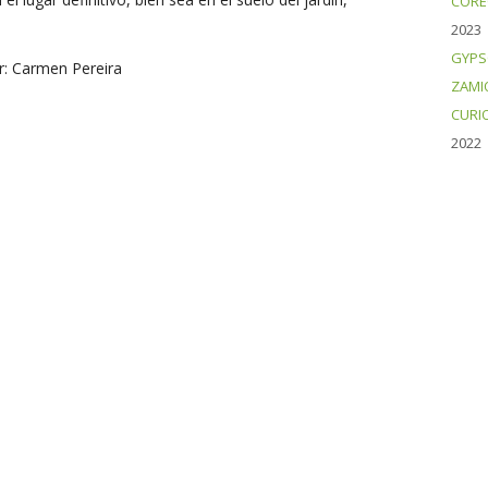
CORE
2023
GYPS
or: Carmen Pereira
ZAMI
CURI
2022