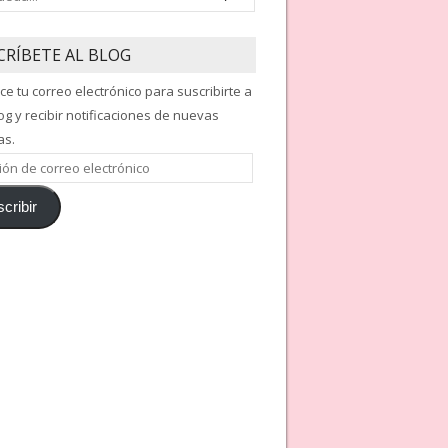
CRÍBETE AL BLOG
ce tu correo electrónico para suscribirte a
og y recibir notificaciones de nuevas
as.
ón
cribir
nico