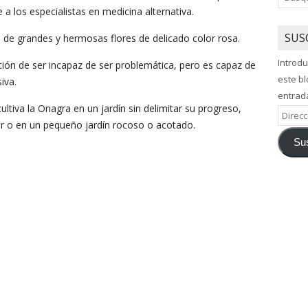
 a los especialistas en medicina alternativa.
SUS
e de grandes y hermosas flores de delicado color rosa.
Introdu
ión de ser incapaz de ser problemática, pero es capaz de
este bl
iva.
entrad
ultiva la Onagra en un jardín sin delimitar su progreso,
Direcci
r o en un pequeño jardín rocoso o acotado.
de
Sus
correo
electró