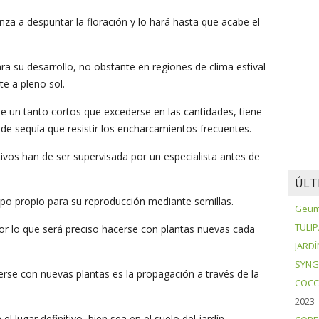
za a despuntar la floración y lo hará hasta que acabe el
ra su desarrollo, no obstante en regiones de clima estival
e a pleno sol.
se un tanto cortos que excederse en las cantidades, tiene
de sequía que resistir los encharcamientos frecuentes.
ivos han de ser supervisada por un especialista antes de
ÚLT
mpo propio para su reproducción mediante semillas.
Geum 
TULI
por lo que será preciso hacerse con plantas nuevas cada
JARDÍ
SYNG
rse con nuevas plantas es la propagación a través de la
COCC
2023
l lugar definitivo, bien sea en el suelo del jardín,