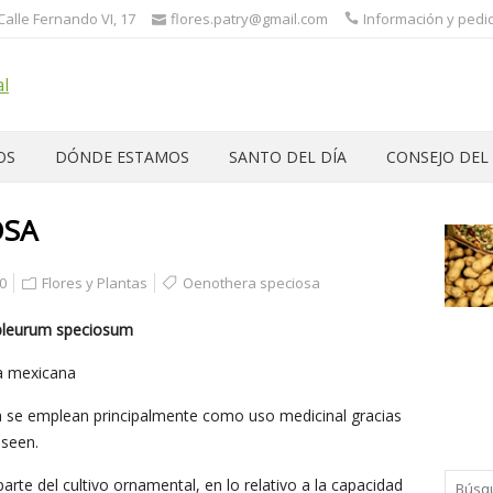
 Calle Fernando VI, 17
flores.patry@gmail.com
Información y pedid
OS
DÓNDE ESTAMOS
SANTO DEL DÍA
CONSEJO DEL
OSA
0
Flores y Plantas
Oenothera speciosa
opleurum speciosum
a mexicana
 se emplean principalmente como uso medicinal gracias
oseen.
rte del cultivo ornamental, en lo relativo a la capacidad