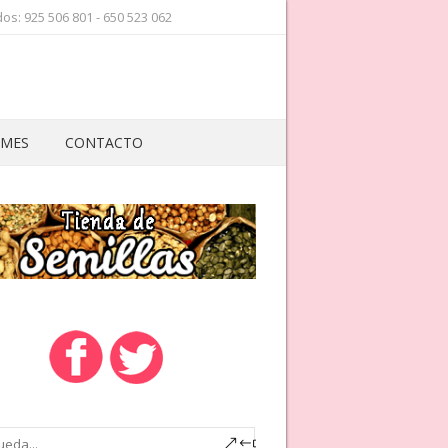
os: 925 506 801 - 650 523 062
 MES
CONTACTO