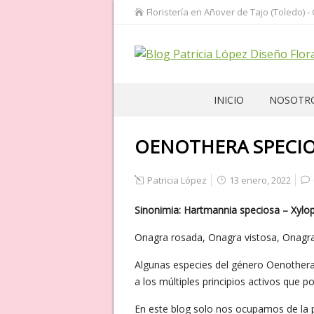
Floristería en Añover de Tajo (Toledo) -
INICIO
NOSOTR
OENOTHERA SPECI
Patricia López
13 enero, 2022
Sinonimia: Hartmannia speciosa – Xyl
Onagra rosada, Onagra vistosa, Onagr
Algunas especies del género Oenothera
a los múltiples principios activos que p
En este blog solo nos ocupamos de la pa