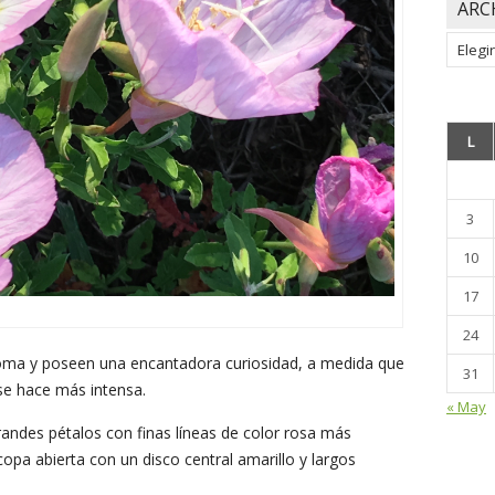
ARC
Archiv
L
3
10
17
24
oma y poseen una encantadora curiosidad, a medida que
31
se hace más intensa.
« May
andes pétalos con finas líneas de color rosa más
opa abierta con un disco central amarillo y largos