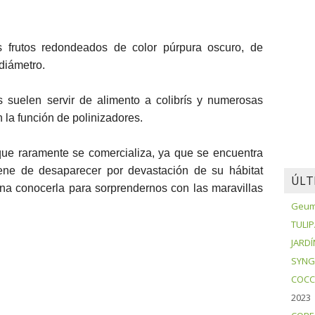
 frutos redondeados de color púrpura oscuro, de
diámetro.
s suelen servir de alimento a colibrís y numerosas
la función de polinizadores.
que raramente se comercializa, ya que se encuentra
iene de desaparecer por devastación de su hábitat
ÚLT
na conocerla para sorprendernos con las maravillas
Geum 
TULI
JARDÍ
SYNG
COCC
2023