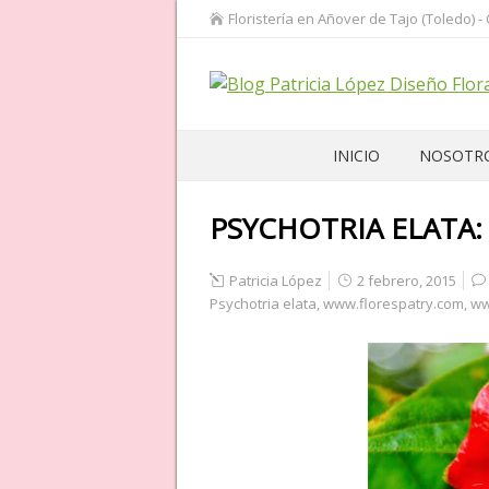
Floristería en Añover de Tajo (Toledo) -
INICIO
NOSOTR
PSYCHOTRIA ELATA:
Patricia López
2 febrero, 2015
Psychotria elata
,
www.florespatry.com
,
ww