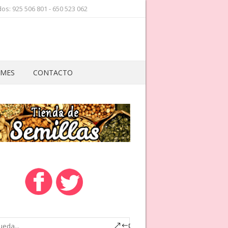
os: 925 506 801 - 650 523 062
 MES
CONTACTO