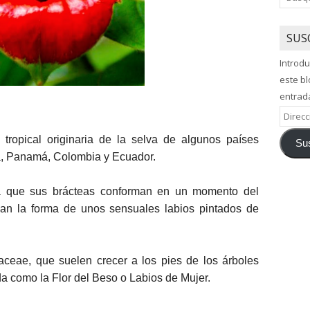
SUS
Introdu
este bl
entrad
Direcci
de
 tropical originaria de la selva de algunos países
Sus
correo
a, Panamá, Colombia y Ecuador.
electró
ma que sus brácteas conforman en un momento del
lan la forma de unos sensuales labios pintados de
aceae, que suelen crecer a los pies de los árboles
a como la Flor del Beso o Labios de Mujer.