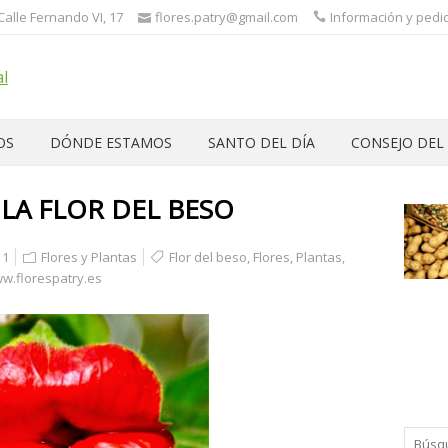
 Calle Fernando VI, 17
flores.patry@gmail.com
Información y pedid
OS
DÓNDE ESTAMOS
SANTO DEL DÍA
CONSEJO DEL
 LA FLOR DEL BESO
1
Flores y Plantas
Flor del beso
,
Flores
,
Plantas
,
w.florespatry.es