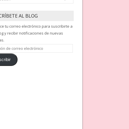
CRÍBETE AL BLOG
ce tu correo electrónico para suscribirte a
og y recibir notificaciones de nuevas
as.
ón
cribir
nico