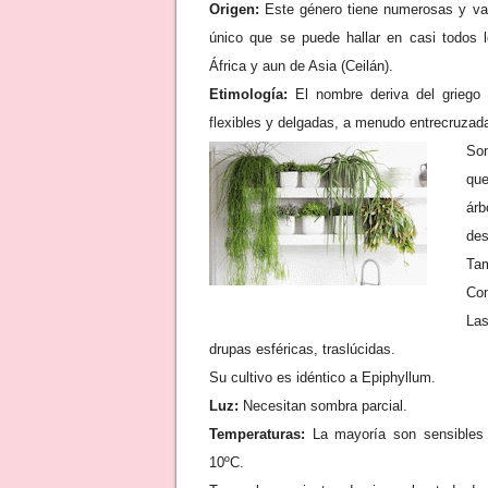
Origen:
Este género tiene numerosas y var
único que se puede hallar en casi todos
África y aun de Asia (Ceilán).
Etimología:
El nombre deriva del griego 
flexibles y delgadas, a menudo entrecruzad
Son
qu
árb
des
Tam
Com
La
drupas esféricas, traslúcidas.
Su cultivo es idéntico a Epiphyllum.
Luz:
Necesitan sombra parcial.
Temperaturas:
La mayoría son sensibles 
10ºC.