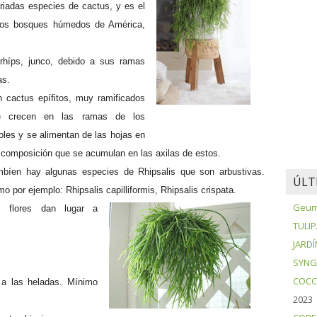
iadas especies de cactus, y es el
 los bosques húmedos de América,
rhíps, junco, debido a sus ramas
as.
 cactus epífitos, muy ramificados
e crecen en las ramas de los
oles y se alimentan de las hojas en
composición que se acumulan en las axilas de estos.
bíen hay algunas especies de Rhipsalis que son arbustivas.
ÚLT
o por ejemplo: Rhipsalis capilliformis, Rhipsalis crispata.
Geum 
s flores dan lugar a
TULI
JARDÍ
SYNG
COCC
a las heladas. Mínimo
2023