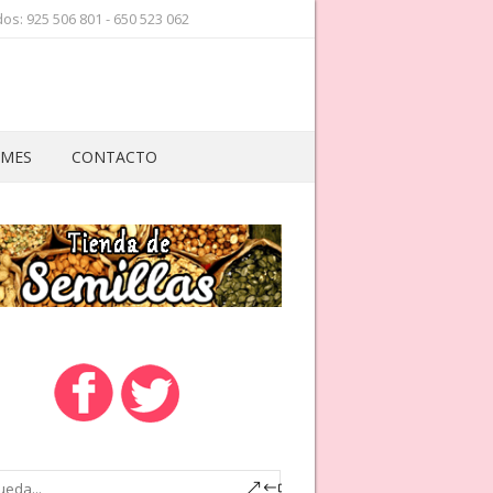
os: 925 506 801 - 650 523 062
 MES
CONTACTO