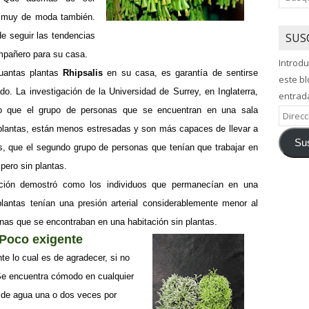
a muy de moda también.
de seguir las tendencias
SUS
mpañero para su casa.
Introdu
uantas plantas
Rhipsalis
en su casa, es garantía de sentirse
este bl
o. La investigación de la Universidad de Surrey, en Inglaterra,
entrad
o que el grupo de personas que se encuentran en una sala
Direcci
plantas, están menos estresadas y son más capaces de llevar a
de
Sus
correo
s, que el segundo grupo de personas que tenían que trabajar en
electró
pero sin plantas.
ación demostró como los individuos que permanecían en una
lantas tenían una presión arterial considerablemente menor al
nas que se encontraban en una habitación sin plantas.
Poco exigente
e lo cual es de agradecer, si no
Se encuentra cómodo en cualquier
o de agua una o dos veces por