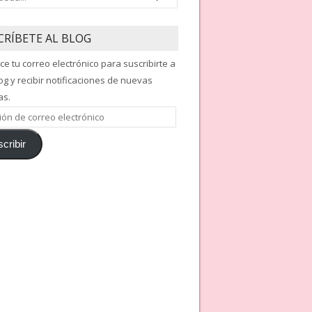
CRÍBETE AL BLOG
ce tu correo electrónico para suscribirte a
og y recibir notificaciones de nuevas
as.
ón
cribir
nico