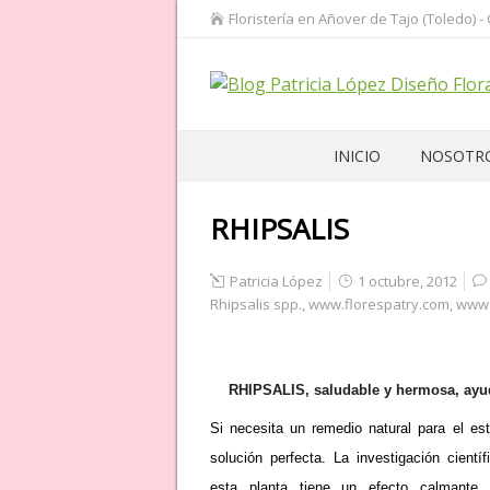
Floristería en Añover de Tajo (Toledo) -
INICIO
NOSOTR
RHIPSALIS
Patricia López
1 octubre, 2012
Rhipsalis spp.
,
www.florespatry.com
,
www.
RHIPSALIS, saludable y hermosa, ayuda
Si necesita un remedio natural para el es
solución perfecta. La investigación cient
esta planta tiene un efecto calmant