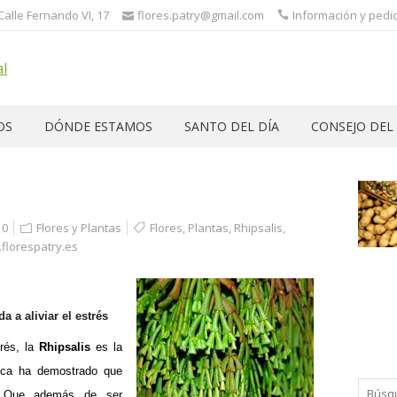
 Calle Fernando VI, 17
flores.patry@gmail.com
Información y pedid
OS
DÓNDE ESTAMOS
SANTO DEL DÍA
CONSEJO DEL
0
Flores y Plantas
Flores
,
Plantas
,
Rhipsalis
,
florespatry.es
 a aliviar el estrés
trés, la
Rhipsalis
es la
ífica ha demostrado que
e. Que además de ser