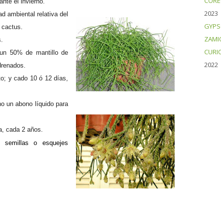
CORE
nte el invierno.
2023
 ambiental relativa del
GYPS
 cactus.
ZAMI
s.
CURI
 un 50% de mantillo de
2022
drenados.
o; y cado 10 ó 12 días,
no un abono líquido para
, cada 2 años.
 semillas o esquejes