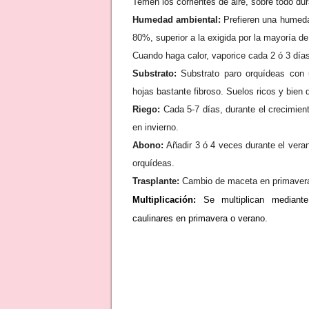
Temen los corrientes de aire, sobre todo dura
Humedad ambiental:
Prefieren una humedad
80%, superior a la exigida por la mayoría de
Cuando haga calor, vaporice cada 2 ó 3 día
Substrato:
Substrato paro orquídeas con
hojas bastante fibroso. Suelos ricos y bien 
Riego:
Cada 5-7 días, durante el crecimient
en invierno.
Abono:
Añadir 3 ó 4 veces durante el vera
orquídeas.
Trasplante:
Cambio de maceta en primavera
Multiplicación:
Se multiplican mediante
caulinares en primavera o verano.