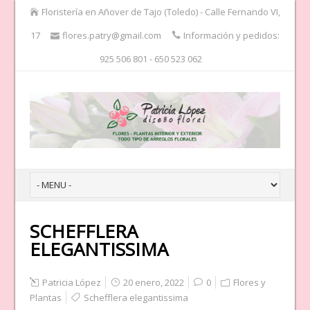
Floristería en Añover de Tajo (Toledo) - Calle Fernando VI,
17
flores.patry@gmail.com
Información y pedidos:
925 506 801 - 650 523 062
SCHEFFLERA
ELEGANTISSIMA
Patricia López
20 enero, 2022
0
Flores y
Plantas
Schefflera elegantissima