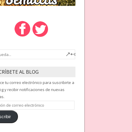
CRÍBETE AL BLOG
ce tu correo electrónico para suscribirte a
og y recibir notificaciones de nuevas
as.
ón
cribir
nico