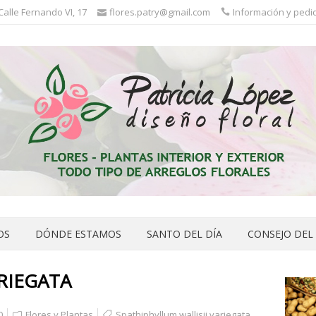
 Calle Fernando VI, 17
flores.patry@gmail.com
Información y pedid
OS
DÓNDE ESTAMOS
SANTO DEL DÍA
CONSEJO DEL
RIEGATA
0
Flores y Plantas
Spathiphyllum wallisii variegata