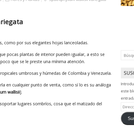
ariegata
es, como por sus elegantes hojas lanceoladas.
ue pocas plantas de interior pueden igualar, a esto se
 a poco que se le preste una mínima atención.
SUS
s tropicales umbrosas y húmedas de Colombia y Venezuela.
Introdu
la en cualquier punto de venta, como sí lo es su análoga
este bl
um wallisii
].
entrad
 soportar lugares sombríos, cosa que el matizado del
Direcci
de
Sus
correo
electró