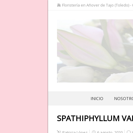
Floristería en Añover de Tajo (Toledo) -
INICIO
NOSOTR
SPATHIPHYLLUM VA
Patricia López
6 agosto, 2020