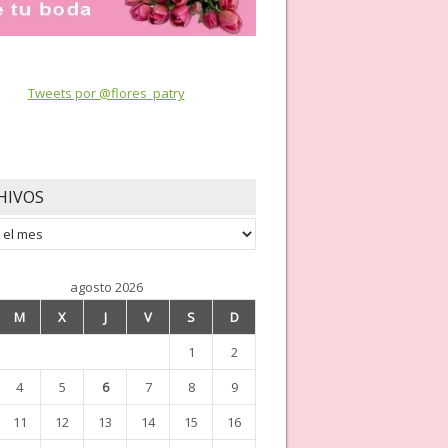
Tweets por @flores_patry
HIVOS
os
agosto 2026
M
X
J
V
S
D
1
2
4
5
6
7
8
9
11
12
13
14
15
16