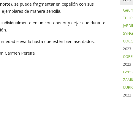
norte), se puede fragmentar en cepellón con sus
Geum 
 ejemplares de manera sencilla.
TULI
 individualmente en un contenedor y dejar que durante
JARDÍ
ión.
SYNG
COCC
humedad elevada hasta que estén bien asentados.
2023
tor: Carmen Pereira
CORE
2023
GYPS
ZAMI
CURI
2022