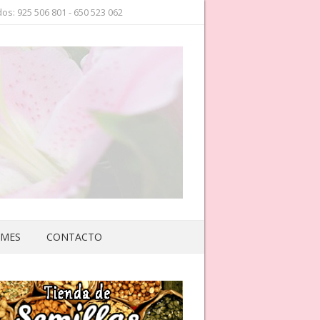
os: 925 506 801 - 650 523 062
 MES
CONTACTO