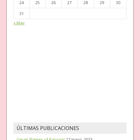
24
25
26
27
28
29
30
31
« May
ÚLTIMAS PUBLICACIONES
Geum ‘Flames of Passion’
17 mayo, 2023