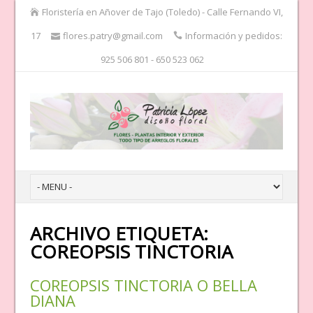
Floristería en Añover de Tajo (Toledo) - Calle Fernando VI,
17
flores.patry@gmail.com
Información y pedidos:
925 506 801 - 650 523 062
ARCHIVO ETIQUETA:
COREOPSIS TINCTORIA
COREOPSIS TINCTORIA O BELLA
DIANA