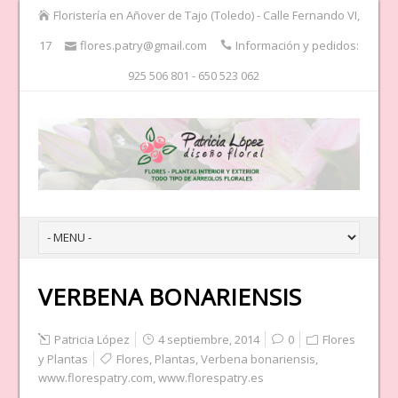
Floristería en Añover de Tajo (Toledo) - Calle Fernando VI,
17
flores.patry@gmail.com
Información y pedidos:
925 506 801 - 650 523 062
VERBENA BONARIENSIS
Patricia López
4 septiembre, 2014
0
Flores
y Plantas
Flores
,
Plantas
,
Verbena bonariensis
,
www.florespatry.com
,
www.florespatry.es