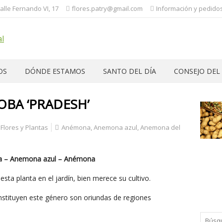
Calle Fernando VI, 17
flores.patry@gmail.com
Información y pedidos:
OS
DÓNDE ESTAMOS
SANTO DEL DÍA
CONSEJO DEL
BA ‘PRADESH’
Flores y Plantas
Anémona
,
Anemona azul
,
Anemona del
a – Anemona azul – Anémona
esta planta en el jardín, bien merece su cultivo.
nstituyen este género son oriundas de regiones