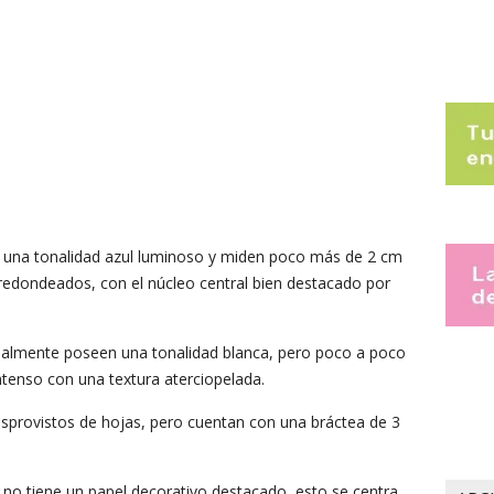
an una tonalidad azul luminoso y miden poco más de 2 cm
redondeados, con el núcleo central bien destacado por
nicialmente poseen una tonalidad blanca, pero poco a poco
ntenso con una textura aterciopelada.
desprovistos de hojas, pero cuentan con una bráctea de 3
je no tiene un papel decorativo destacado, esto se centra