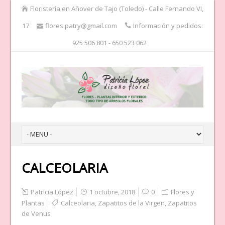
Floristería en Añover de Tajo (Toledo) - Calle Fernando VI,
17
flores.patry@gmail.com
Información y pedidos:
925 506 801 - 650 523 062
CALCEOLARIA
Patricia López
1 octubre, 2018
0
Flores y
Plantas
Calceolaria
,
Zapatitos de la Virgen
,
Zapatitos
de Venus