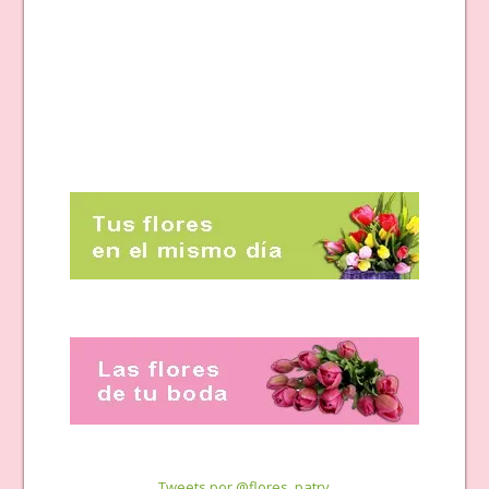
Tweets por @flores_patry