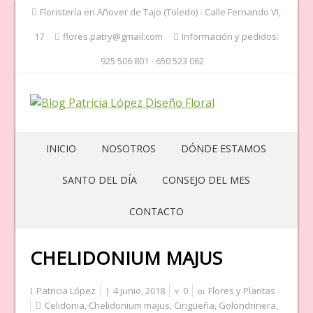
Floristería en Añover de Tajo (Toledo) - Calle Fernando VI,
17
flores.patry@gmail.com
Información y pedidos:
925 506 801 - 650 523 062
INICIO
NOSOTROS
DÓNDE ESTAMOS
SANTO DEL DÍA
CONSEJO DEL MES
CONTACTO
CHELIDONIUM MAJUS
Patricia López
4 junio, 2018
0
Flores y Plantas
Celidonia
,
Chelidonium majus
,
Cirigüeña
,
Golondrinera
,