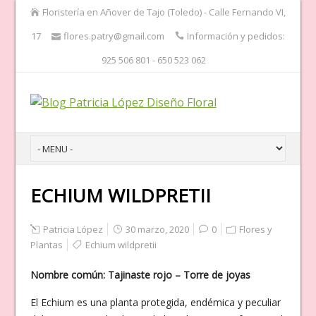
Floristería en Añover de Tajo (Toledo) - Calle Fernando VI,
17
flores.patry@gmail.com
Información y pedidos:
925 506 801 - 650 523 062
ECHIUM WILDPRETII
Patricia López
30 marzo, 2020
0
Flores y
Plantas
Echium wildpretii
Nombre común: Tajinaste rojo – Torre de joyas
El Echium es una planta protegida, endémica y peculiar