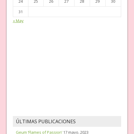
24
25
26
27
28
29
30
31
« May
ÚLTIMAS PUBLICACIONES
Geum ‘Flames of Passion’
17 mayo, 2023