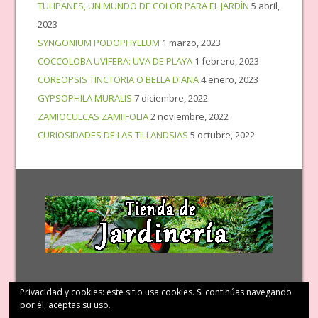
TULIPANES, UN MUNDO DE COLOR PARA EL JARDÍN
5 abril,
2023
SYNGONIUM PODOPHYLLUM
1 marzo, 2023
COCCOLOBA UVIFERA: UVA DE PLAYA
1 febrero, 2023
COREOPSIS TINCTORIA O BELLA DIANA
4 enero, 2023
GYPSOPHILA MURALIS
7 diciembre, 2022
ZAMIOCULCAS ZAMIIFOLIA
2 noviembre, 2022
CURIOSIDADES DE LAS TILLANDSIAS
5 octubre, 2022
Privacidad y cookies: este sitio usa cookies. Si continúas navegando
por él, aceptas su uso.