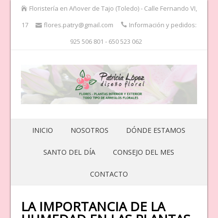
Floristería en Añover de Tajo (Toledo) - Calle Fernando VI,
17
flores.patry@gmail.com
Información y pedidos:
925 506 801 - 650 523 062
INICIO
NOSOTROS
DÓNDE ESTAMOS
SANTO DEL DÍA
CONSEJO DEL MES
CONTACTO
LA IMPORTANCIA DE LA