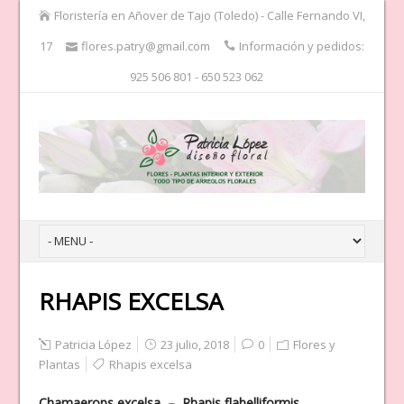
Floristería en Añover de Tajo (Toledo) - Calle Fernando VI,
17
flores.patry@gmail.com
Información y pedidos:
925 506 801 - 650 523 062
RHAPIS EXCELSA
Patricia López
23 julio, 2018
0
Flores y
Plantas
Rhapis excelsa
Chamaerops excelsa – Rhapis flabelliformis