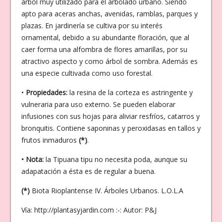
árbol muy utilizado para el arbolado urbano. Siendo
apto para aceras anchas, avenidas, ramblas, parques y
plazas. En jardinería se cultiva por su interés
ornamental, debido a su abundante floración, que al
caer forma una alfombra de flores amarillas, por su
atractivo aspecto y como árbol de sombra. Además es
una especie cultivada como uso forestal.
•
Propiedades:
la resina de la corteza es astringente y
vulneraria para uso externo. Se pueden elaborar
infusiones con sus hojas para aliviar resfríos, catarros y
bronquitis. Contiene saponinas y peroxidasas en tallos y
frutos inmaduros
(*)
.
• Nota:
la Tipuana tipu no necesita poda, aunque su
adapatación a ésta es de regular a buena.
(*)
Biota Rioplantense IV. Árboles Urbanos. L.O.L.A
Vía: http://plantasyjardin.com :-: Autor: P&J