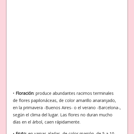
•
Floración
: produce abundantes racimos terminales
de flores papilonáceas, de color amarillo anaranjado,
en la primavera -Buenos Aires- o el verano -Barcelona-,
según el clima del lugar. Las flores no duran mucho
días en el árbol, caen rápidamente.
•
Fruto
: en vainas aladas, de color marrón, de 5 a 10