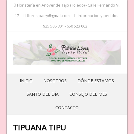
Floristería en Añover de Tajo (Toledo) - Calle Fernando VI,
17
flores.patry@gmail.com
Información y pedidos:
925 506 801 - 650 523 062
INICIO
NOSOTROS
DÓNDE ESTAMOS
SANTO DEL DÍA
CONSEJO DEL MES
CONTACTO
TIPUANA TIPU