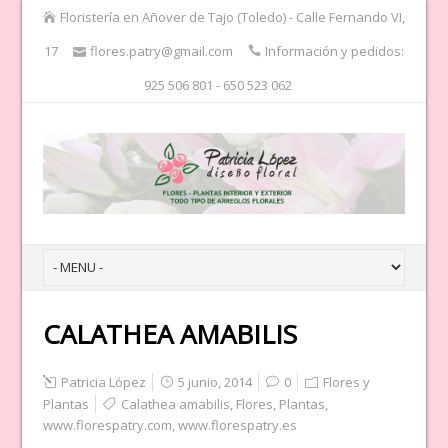
Floristería en Añover de Tajo (Toledo) - Calle Fernando VI,
17
flores.patry@gmail.com
Información y pedidos:
925 506 801 - 650 523 062
CALATHEA AMABILIS
Patricia López
5 junio, 2014
0
Flores y
Plantas
Calathea amabilis
,
Flores
,
Plantas
,
www.florespatry.com
,
www.florespatry.es