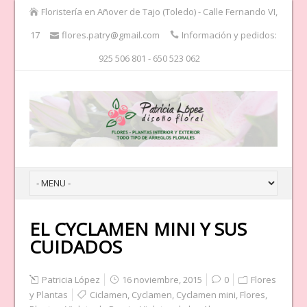
Floristería en Añover de Tajo (Toledo) - Calle Fernando VI,
17
flores.patry@gmail.com
Información y pedidos:
925 506 801 - 650 523 062
EL CYCLAMEN MINI Y SUS
CUIDADOS
Patricia López
16 noviembre, 2015
0
Flores
y Plantas
Ciclamen
,
Cyclamen
,
Cyclamen mini
,
Flores
,