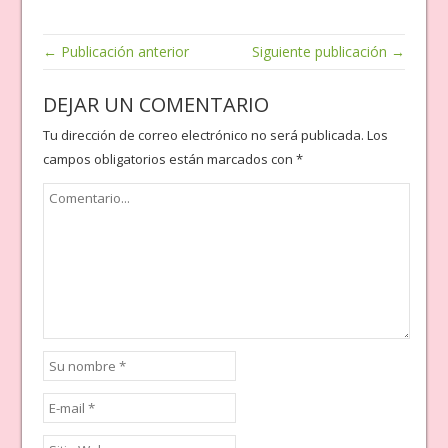
gris invierno hacen de
esta bulbosa una flor
perfecta para cualquier
← Publicación anterior
Siguiente publicación →
jardín. Cierto es que
necesita unos
DEJAR UN COMENTARIO
cuidados especiales y…
Tu dirección de correo electrónico no será publicada.
Los
campos obligatorios están marcados con
*