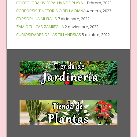
COCCOLOBA UVIFERA: UVA DE PLAYA
1 febrero, 2023
COREOPSIS TINCTORIA O BELLA DIANA
4 enero, 2023
GYPSOPHILA MURALIS
7 diciembre, 2022
ZAMIOCULCAS ZAMIIFOLIA
2 noviembre, 2022
CURIOSIDADES DE LAS TILLANDSIAS
5 octubre, 2022