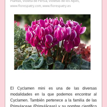
Plantas
,
Violeta de Persia
,
Violetas de los Alpes
,
www.florespatry.com
,
www.florespatry.es
El Cyclamen mini es una de las diversas
modalidades en la que podemos encontrar al
Cyclamen. También pertenece a la familia de las
Primulaceae (Primuláceas) y su nombre científico