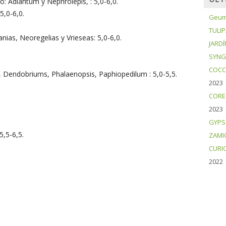
o: Adiantum y Nephrolepis, : 5,0-6,0.
5,0-6,0.
Geum 
TULI
as, Neoregelias y Vrieseas: 5,0-6,0.
JARDÍ
SYNG
COCC
, Dendobriums, Phalaenopsis, Paphiopedilum : 5,0-5,5.
2023
CORE
2023
GYPS
5,5-6,5.
ZAMI
CURI
2022