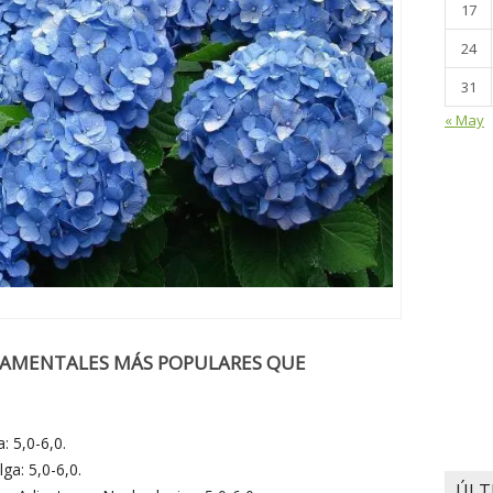
17
24
31
« May
NAMENTALES MÁS POPULARES QUE
: 5,0-6,0.
ga: 5,0-6,0.
ÚLT