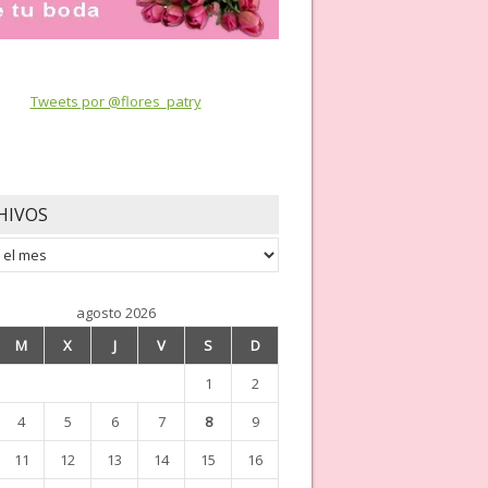
Tweets por @flores_patry
HIVOS
os
agosto 2026
M
X
J
V
S
D
1
2
4
5
6
7
8
9
11
12
13
14
15
16