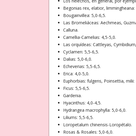
Los helechos, en general, por ejempl
Begonias rex, elatior, limmingheana: 
Bougainvillea: 5,0-6,5.
Las Bromeliáceas: Aechmeas, Guzmani
Calluna.
Camellia-Camelias: 4,5-5,0.
Las orquídeas: Cattleyas, Cymbidium
Cyclamen: 5,5-6,5.
Dalias: 5,0-6,0.
Echeverias: 5,5-6,5.
Erica: 4,0-5,0.
Euphorbias: fulgens, Poinsettia, milii: 
Ficus: 5,5-6,5.
Gardenia.
Hyacinthus: 4,0-4,5.
Hydrangea macrophylla: 5,0-6,0.
Liliums: 5,5-6,5.
Loropetalum chinensis-Loropétalo.
Rosas & Rosales: 5,0-6,0.