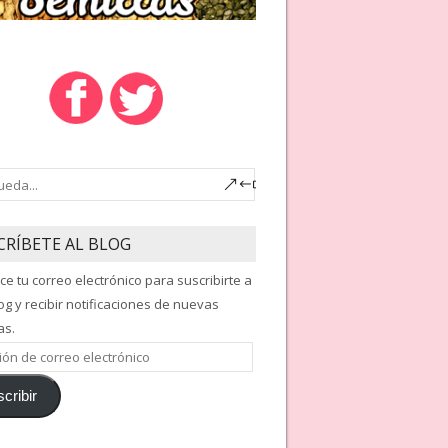
CRÍBETE AL BLOG
ce tu correo electrónico para suscribirte a
og y recibir notificaciones de nuevas
as.
ón
cribir
nico