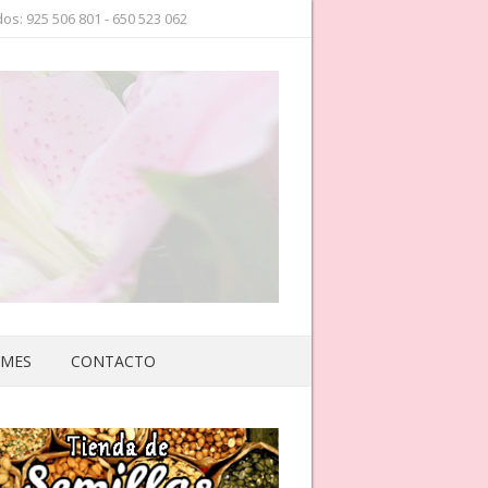
os: 925 506 801 - 650 523 062
 MES
CONTACTO