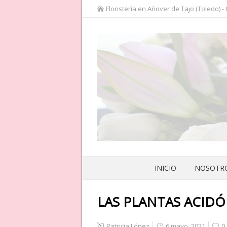
Floristería en Añover de Tajo (Toledo) -
INICIO
NOSOTR
LAS PLANTAS ACIDÓ
Patricia López
6 mayo, 2021
0