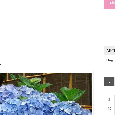
ARC
Archiv
o
L
3
10