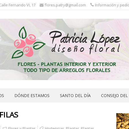
 Calle Fernando VI, 17
flores.patry@gmail.com
Información y pedid
OS
DÓNDE ESTAMOS
SANTO DEL DÍA
CONSEJO DEL
FILAS
Flores y Plantas
Hortensias
,
Plantas
,
Plantas