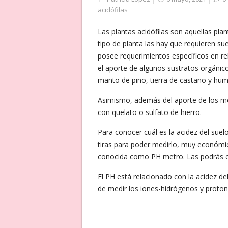
acidófilas
Las plantas acidófilas son aquellas pla
tipo de planta las hay que requieren s
posee requerimientos específicos en rel
el aporte de algunos sustratos orgánico
manto de pino, tierra de castaño y hum
Asimismo, además del aporte de los men
con quelato o sulfato de hierro.
Para conocer cuál es la acidez del suel
tiras para poder medirlo, muy económic
conocida como PH metro. Las podrás enc
El PH está relacionado con la acidez de
de medir los iones-hidrógenos y protone