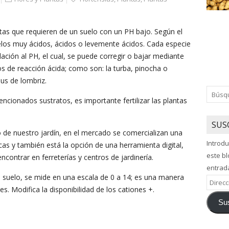
ntas que requieren de un suelo con un PH bajo. Según el
uelos muy ácidos, ácidos o levemente ácidos. Cada especie
ación al PH, el cual, se puede corregir o bajar mediante
s de reacción ácida; como son: la turba, pinocha o
us de lombriz.
cionados sustratos, es importante fertilizar las plantas
SUS
o de nuestro jardín, en el mercado se comercializan una
Introdu
as y también está la opción de una herramienta digital,
este bl
ontrar en ferreterías y centros de jardinería.
entrad
l suelo, se mide en una escala de 0 a 14; es una manera
Direcci
s. Modifica la disponibilidad de los cationes +.
de
Sus
correo
electró