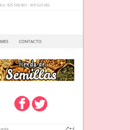
os: 925 506 801 - 650 523 062
 MES
CONTACTO