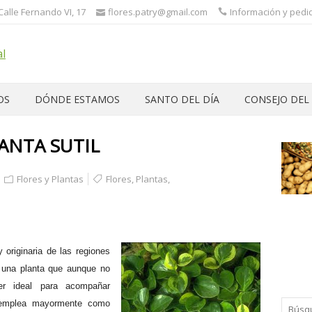
 Calle Fernando VI, 17
flores.patry@gmail.com
Información y pedid
OS
DÓNDE ESTAMOS
SANTO DEL DÍA
CONSEJO DEL
ANTA SUTIL
Flores y Plantas
Flores
,
Plantas
,
 originaria de las
regiones
 una planta que aunque no
er ideal para
acompañar
emplea mayormente como