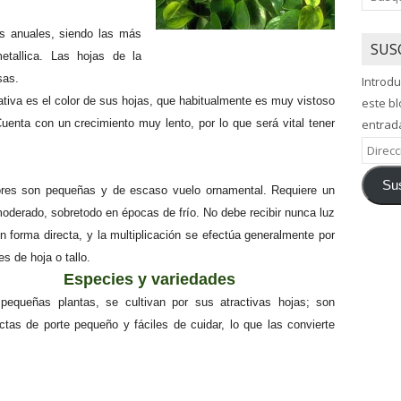
as anuales
, siendo las más
SUS
tallica
. Las
hojas de la
sas
.
Introdu
ativa
es el
color de sus hojas
, que habitualmente es muy vistoso
este bl
 Cuenta con un
crecimiento muy lento
, por lo que será vital tener
entrad
Direcci
de
Sus
correo
ores
son pequeñas y de escaso vuelo ornamental. Requiere un
electró
moderado
, sobretodo en épocas de frío. No debe recibir nunca
luz
en forma directa
, y la
multiplicación
se efectúa generalmente por
s de hoja o tallo
.
Especies y variedades
pequeñas plantas, se cultivan por sus atractivas hojas; son
tas de porte pequeño y fáciles de cuidar, lo que las convierte