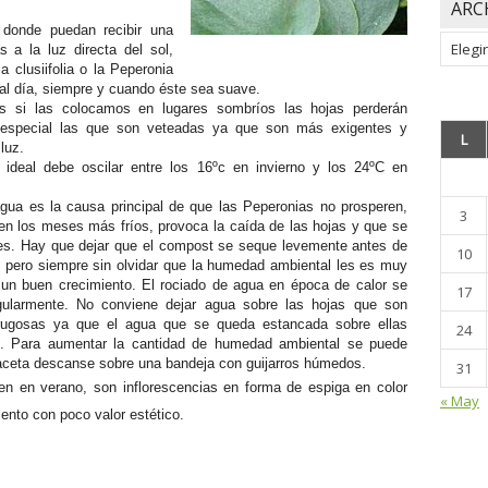
ARC
 donde puedan recibir una
Archiv
 a la luz directa del sol,
 clusiifolia o la Peperonia
 al día, siempre y cuando éste sea suave.
as si las colocamos en lugares sombríos las hojas perderán
n especial las que son veteadas ya que son más exigentes y
L
luz.
 ideal debe oscilar entre los 16ºc en invierno y los 24ºC en
gua es la causa principal de que las Peperonias no prosperen,
3
en los meses más fríos, provoca la caída de las hojas y que se
ces. Hay que dejar que el compost se seque levemente antes de
10
, pero siempre sin olvidar que la humedad ambiental les es muy
 un buen crecimiento. El rociado de agua en época de calor se
17
gularmente. No conviene dejar agua sobre las hojas que son
rugosas ya que el agua que se queda estancada sobre ellas
24
s. Para aumentar la cantidad de humedad ambiental se puede
aceta descanse sobre una bandeja con guijarros húmedos.
31
gen en verano, son inflorescencias en forma de espiga en color
« May
ento con poco valor estético.