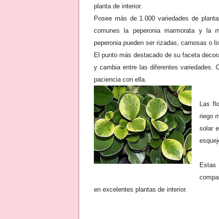
planta de interior
.
Posee más de
1.000 variedades de plant
comunes la
peperonia marmorata y la me
peperonia
pueden ser
rizadas, carnosas o li
El punto más destacado de su
faceta decor
y cambia entre las diferentes variedades.
paciencia con ella.
Las
fl
riego 
solar 
esqueje
Estas 
compac
en excelentes plantas de interior.