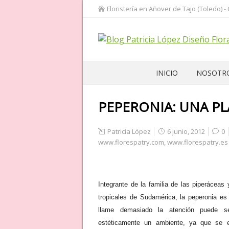
Floristería en Añover de Tajo (Toledo) -
INICIO
NOSOTR
PEPERONIA: UNA PL
Patricia López
6 junio, 2012
0
www.florespatry.com
,
www.florespatry.es
Integrante de la familia de las
piperáceas
y
tropicales de Sudamérica
, la
peperonia
es
llame demasiado la atención puede s
estéticamente un ambiente
, ya que se 