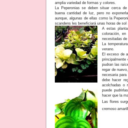
amplia variedad de formas y colores.
La Peperonias se deben situar cerca de
buena cantidad de luz, pero no exponerlas
aunque, algunas de ellas como la Peperonia
scandens les beneficiará unas horas de sol
A estas plant
coloración, e
necesitadas de 
La temperatura
verano.
El exceso de a
principalmente 
pudran las raí
regar de nuevo
necesaria para
debe hacer re
acolchadas o 
puede pudrirla
hacer que la m
Las flores sur
cremoso amarill