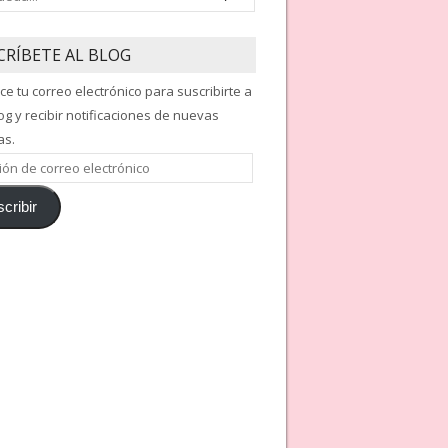
CRÍBETE AL BLOG
ce tu correo electrónico para suscribirte a
og y recibir notificaciones de nuevas
as.
ón
cribir
nico