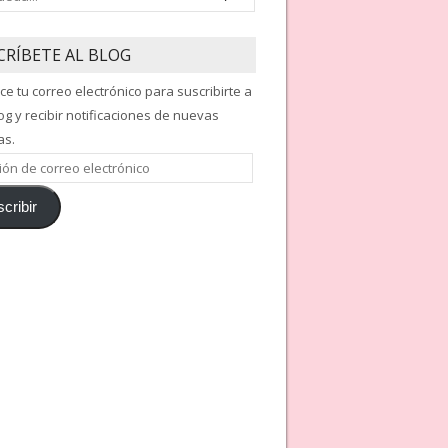
CRÍBETE AL BLOG
ce tu correo electrónico para suscribirte a
og y recibir notificaciones de nuevas
as.
ón
cribir
nico