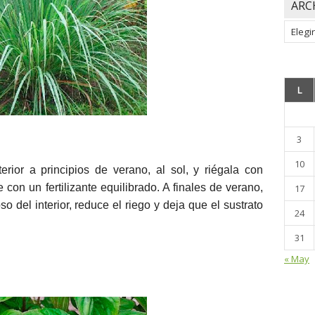
ARC
Archiv
L
3
10
erior a principios de verano, al sol, y riégala con
con un fertilizante equilibrado. A finales de verano,
17
o del interior, reduce el riego y deja que el sustrato
24
31
« May