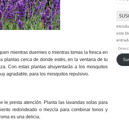
SUS
Introdu
este bl
entrad
Direcci
iquen mientras duermes o mientras tomas la fresca en
de
as plantas cerca de donde estés, en la ventana de tu
Sus
correo
aza. Con estas plantas ahuyentarás a los mosquitos
electró
uy agradable, para los mosquitos repulsivo.
se le presta atención. Planta las lavandas solas para
imiento redondeado o mezcla para combinar tonos y
roma es una delicia.