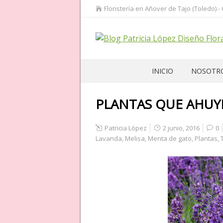
Floristería en Añover de Tajo (Toledo) -
INICIO
NOSOTR
PLANTAS QUE AHU
Patricia López
2 junio, 2016
0
Lavanda
,
Melisa
,
Menta de gato
,
Plantas
,