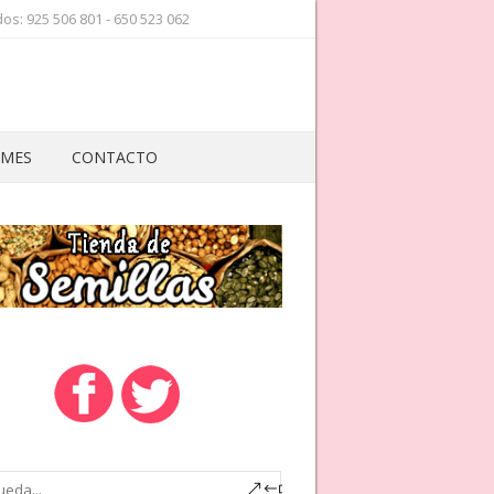
os: 925 506 801 - 650 523 062
 MES
CONTACTO