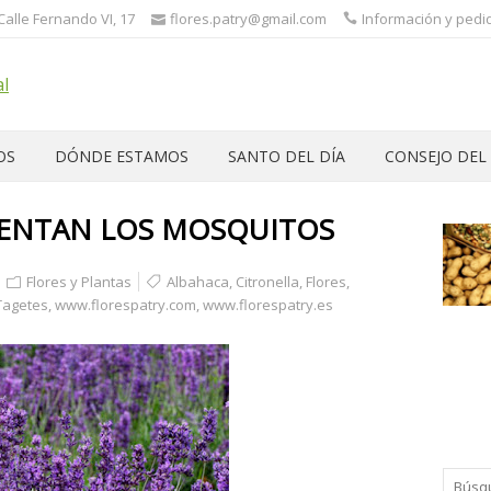
 Calle Fernando VI, 17
flores.patry@gmail.com
Información y pedid
OS
DÓNDE ESTAMOS
SANTO DEL DÍA
CONSEJO DEL
YENTAN LOS MOSQUITOS
Flores y Plantas
Albahaca
,
Citronella
,
Flores
,
Tagetes
,
www.florespatry.com
,
www.florespatry.es