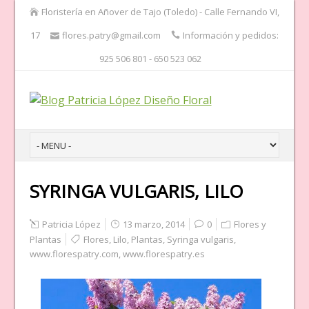
Floristería en Añover de Tajo (Toledo) - Calle Fernando VI,
17
flores.patry@gmail.com
Información y pedidos:
925 506 801 - 650 523 062
SYRINGA VULGARIS, LILO
Patricia López
13 marzo, 2014
0
Flores y
Plantas
Flores
,
Lilo
,
Plantas
,
Syringa vulgaris
,
www.florespatry.com
,
www.florespatry.es