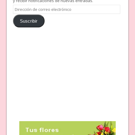
y recibir notificaciones de nuevas entradas.
Dirección
de
Suscribir
correo
electrónico