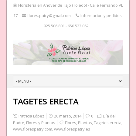
Floristería en Añover de Tajo (Toledo) - Calle Fernando VI,
17
flores.patry@gmail.com
Información y pedidos:
925 506 801 - 650 523 062
TAGETES ERECTA
Patricia López
20 marzo, 2014
0
Día del
Padre
,
Flores y Plantas
Flores
,
Plantas
,
Tagetes erecta
,
www.florespatry.com
,
www.florespatry.es