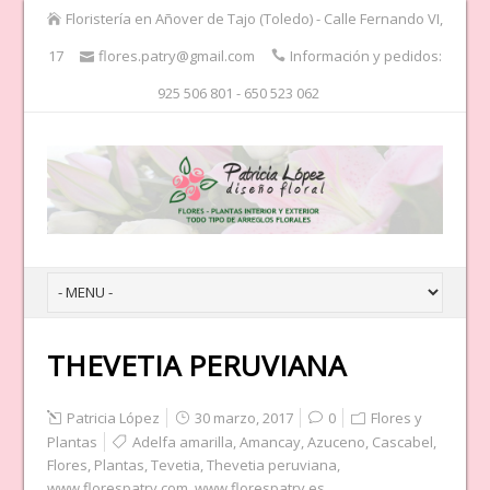
Floristería en Añover de Tajo (Toledo) - Calle Fernando VI,
17
flores.patry@gmail.com
Información y pedidos:
925 506 801 - 650 523 062
THEVETIA PERUVIANA
Patricia López
30 marzo, 2017
0
Flores y
Plantas
Adelfa amarilla
,
Amancay
,
Azuceno
,
Cascabel
,
Flores
,
Plantas
,
Tevetia
,
Thevetia peruviana
,
www.florespatry.com
,
www.florespatry.es