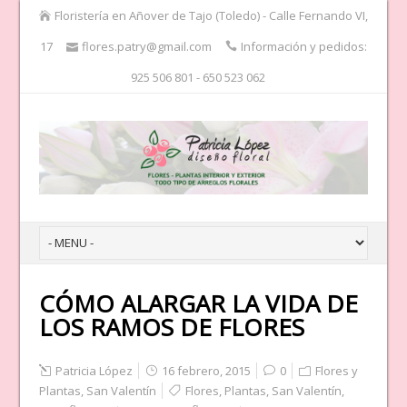
Floristería en Añover de Tajo (Toledo) - Calle Fernando VI,
17
flores.patry@gmail.com
Información y pedidos:
925 506 801 - 650 523 062
CÓMO ALARGAR LA VIDA DE
LOS RAMOS DE FLORES
Patricia López
16 febrero, 2015
0
Flores y
Plantas
,
San Valentín
Flores
,
Plantas
,
San Valentín
,