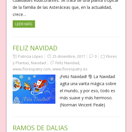
cualidades edulcorantes. Se trata de una planta tropical
de la familia de las Asteráceas que, en la actualidad,
crece…
LEER MÁS
FELIZ NAVIDAD
Patricia López
25 diciembre, 2017
0
Flores
y Plantas
,
Navidad
Feliz Navidad
,
www.florespatry.com
,
www.florespatry.es
¡Feliz Navidad! 🎅 La Navidad
agita una varita mágica sobre
el mundo, y por eso, todo es
más suave y más hermoso.
(Norman Vincent Peale)
RAMOS DE DALIAS