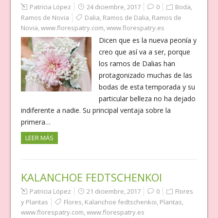
Patricia López
24 diciembre, 2017
0
Boda
,
Ramos de Novia
Dalia
,
Ramos de Dalia
,
Ramos de
Novia
,
www.florespatry.com
,
www.florespatry.es
Dicen que es la nueva peonía y
creo que así va a ser, porque
los ramos de Dalias han
protagonizado muchas de las
bodas de esta temporada y su
particular belleza no ha dejado
indiferente a nadie. Su principal ventaja sobre la
primera…
LEER MÁS
KALANCHOE FEDTSCHENKOI
Patricia López
21 diciembre, 2017
0
Flores
y Plantas
Flores
,
Kalanchoe fedtschenkoi
,
Plantas
,
www.florespatry.com
,
www.florespatry.es