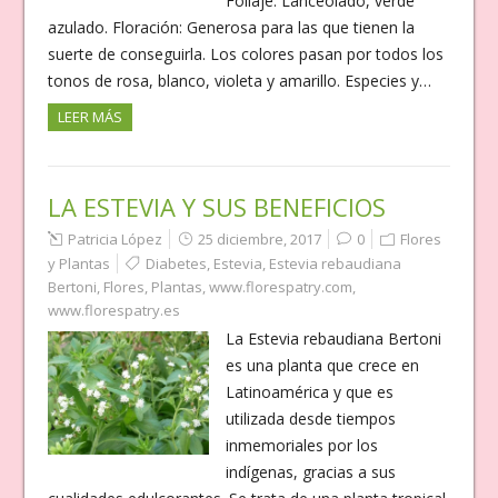
Follaje: Lanceolado, verde
azulado. Floración: Generosa para las que tienen la
suerte de conseguirla. Los colores pasan por todos los
tonos de rosa, blanco, violeta y amarillo. Especies y…
LEER MÁS
LA ESTEVIA Y SUS BENEFICIOS
Patricia López
25 diciembre, 2017
0
Flores
y Plantas
Diabetes
,
Estevia
,
Estevia rebaudiana
Bertoni
,
Flores
,
Plantas
,
www.florespatry.com
,
www.florespatry.es
La Estevia rebaudiana Bertoni
es una planta que crece en
Latinoamérica y que es
utilizada desde tiempos
inmemoriales por los
indígenas, gracias a sus