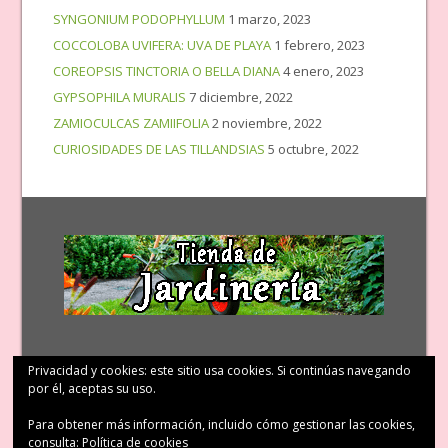
SYNGONIUM PODOPHYLLUM
1 marzo, 2023
COCCOLOBA UVIFERA: UVA DE PLAYA
1 febrero, 2023
COREOPSIS TINCTORIA O BELLA DIANA
4 enero, 2023
GYPSOPHILA MURALIS
7 diciembre, 2022
ZAMIOCULCAS ZAMIIFOLIA
2 noviembre, 2022
CURIOSIDADES DE LAS TILLANDSIAS
5 octubre, 2022
Privacidad y cookies: este sitio usa cookies. Si continúas navegando
por él, aceptas su uso.
Para obtener más información, incluido cómo gestionar las cookies,
consulta:
Política de cookies