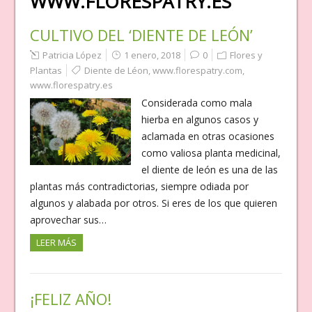
WWW.FLORESPATRY.ES
CULTIVO DEL ‘DIENTE DE LEÓN’
Patricia López
1 enero, 2018
0
Flores y
Plantas
Diente de Léon
,
www.florespatry.com
,
www.florespatry.es
Considerada como mala
hierba en algunos casos y
aclamada en otras ocasiones
como valiosa planta medicinal,
el diente de león es una de las
plantas más contradictorias, siempre odiada por
algunos y alabada por otros. Si eres de los que quieren
aprovechar sus…
LEER MÁS
¡FELIZ AÑO!