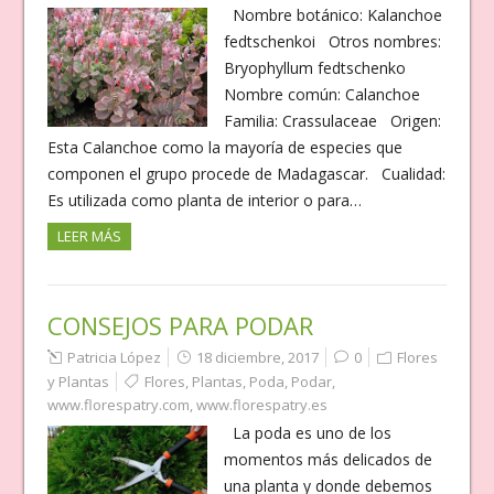
Nombre botánico: Kalanchoe
fedtschenkoi Otros nombres:
Bryophyllum fedtschenko
Nombre común: Calanchoe
Familia: Crassulaceae Origen:
Esta Calanchoe como la mayoría de especies que
componen el grupo procede de Madagascar. Cualidad:
Es utilizada como planta de interior o para…
LEER MÁS
CONSEJOS PARA PODAR
Patricia López
18 diciembre, 2017
0
Flores
y Plantas
Flores
,
Plantas
,
Poda
,
Podar
,
www.florespatry.com
,
www.florespatry.es
La poda es uno de los
momentos más delicados de
una planta y donde debemos