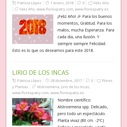
Patricia López
1 enero, 2018
0
Feliz Año
Feliz Año
,
www.florespatry.com
,
www.florespatry.es
¡Feliz Año! 🎉 Para los buenos
momentos, Gratitud. Para los
malos, mucha Esperanza. Para
cada dia, una Ilusión. Y
siempre siempre Felicidad.
Esto es lo que os deseamos para este 2018.
LIRIO DE LOS INCAS
Patricia López
28 diciembre, 2017
0
Flores
y Plantas
Alstroemeria
,
Lirio de los Incas
,
www.florespatry.com
,
www.florespatry.es
Nombre científico:
Alstroemeria spp. Delicado,
pero todo un espectáculo.
Planta vivaz (80 cm. -2ºC)