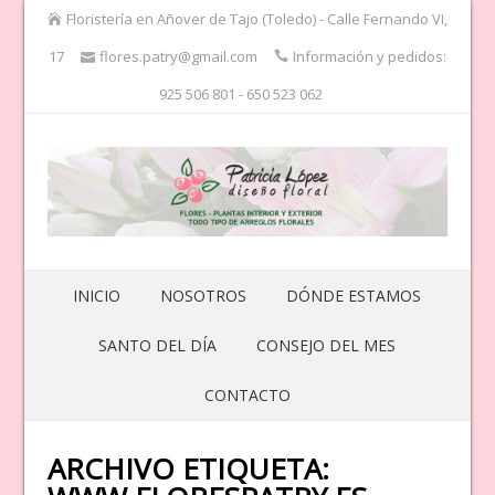
Floristería en Añover de Tajo (Toledo) - Calle Fernando VI,
17
flores.patry@gmail.com
Información y pedidos:
925 506 801 - 650 523 062
INICIO
NOSOTROS
DÓNDE ESTAMOS
SANTO DEL DÍA
CONSEJO DEL MES
CONTACTO
ARCHIVO ETIQUETA: