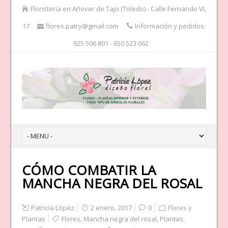
Floristería en Añover de Tajo (Toledo) - Calle Fernando VI,
17
flores.patry@gmail.com
Información y pedidos:
925 506 801 - 650 523 062
CÓMO COMBATIR LA
MANCHA NEGRA DEL ROSAL
Patricia López
2 enero, 2017
0
Flores y
Plantas
Flores
,
Mancha negra del rosal
,
Plantas
,