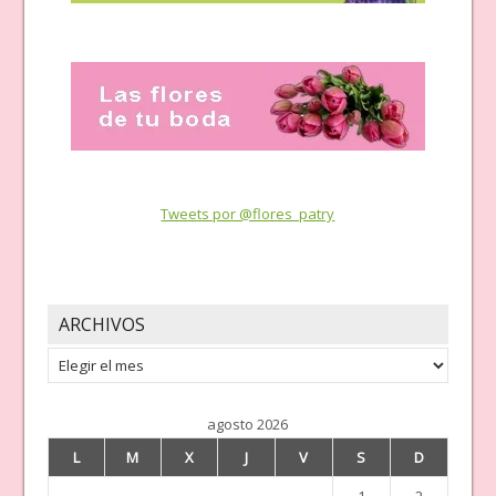
Tweets por @flores_patry
ARCHIVOS
Archivos
agosto 2026
L
M
X
J
V
S
D
1
2