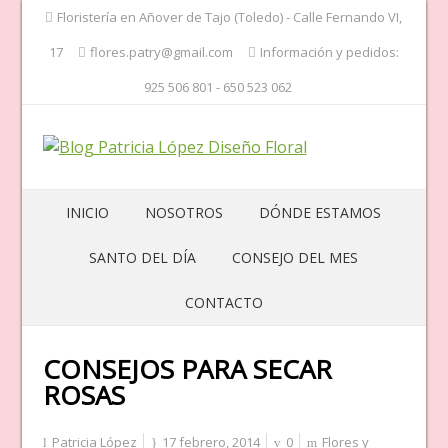
Floristería en Añover de Tajo (Toledo) - Calle Fernando VI,
17
flores.patry@gmail.com
Información y pedidos:
925 506 801 - 650 523 062
INICIO
NOSOTROS
DÓNDE ESTAMOS
SANTO DEL DÍA
CONSEJO DEL MES
CONTACTO
CONSEJOS PARA SECAR
ROSAS
Patricia López
17 febrero, 2014
0
Flores y