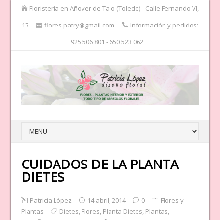
Floristería en Añover de Tajo (Toledo) - Calle Fernando VI,
17
flores.patry@gmail.com
Información y pedidos:
925 506 801 - 650 523 062
CUIDADOS DE LA PLANTA
DIETES
Patricia López
14 abril, 2014
0
Flores y
Plantas
Dietes
,
Flores
,
Planta Dietes
,
Plantas
,